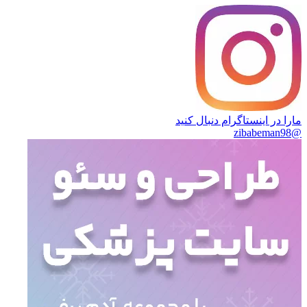
مارا در اینستاگرام دنبال کنید
@zibabeman98