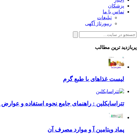
پزشکان
تماس با ما
تبلیغات
ریپورتاژ آگهی
پربازدید ترین مطالب
لیست غذاهای با طبع گرم
تتراسایکلین : راهنمای جامع نحوه استفاده و عوارض ای
پماد ویتامین آ و موارد مصرف آن