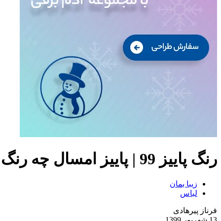
رنگ پاییز 99 | پاییز امسال چه رنگ هایی بپوشیم؟
زیبا بمان
لباس
فرناز پیرهادی
13 شهریور 1399