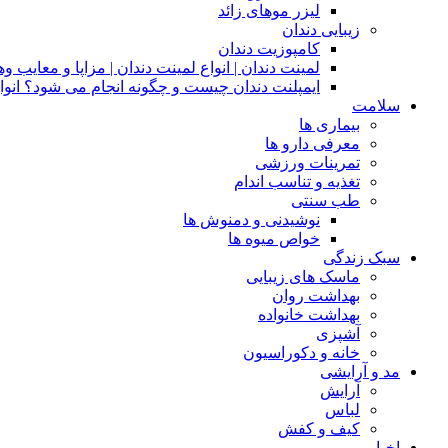
لیزر موهای زائد
زیبایی دندان
کامپوزیت دندان
لمینت دندان | انواع لمینت دندان | مزاپا و معایب و
ایمپلنت دندان چیست و چگونه انجام می شود؟ انوا
سلامت
بیماری ها
معرفی دارو ها
تمرینات ورزشی
تغذیه و تناسب اندام
طب سنتی
نوشیدنی و دمنوش ها
خواص میوه ها
سبک زندگی
ماسک های زیبایی
بهداشت روان
بهداشت خانواده
آشپزی
خانه و دکوراسیون
مد و آرایشی
آرایش
لباس
کیف و کفش
اخبار