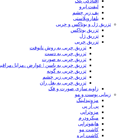
افتادگی پلک
لیفت ابرو
پف زیر چشم
بلفاروپلاستی
تزریق ژل و بوتاکس و چربی
تزریق بوتاکس
تزریق ژل
تزریق چربی
تزریق چربی به روش نانوفت
تزریق چربی به دست
تزریق چربی به صورت
تزریق چربی به باسن | عوارض ،مزایا ،مراقب
تزریق چربی به گونه
تزریق چربی زیر چشم
تزریق چربی به بغل ران
زاویه سازی صورت و فک
زیبایی پوست و مو
مزونیدلینگ
پی آر پی
مزوتراپی
میکرودرم
هایفوتراپی
کاشت مو
کاشت ابرو