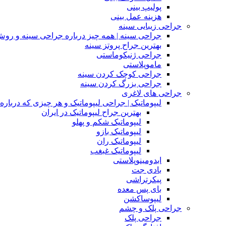
پولیپ بینی
هزینه عمل بینی
جراحی زیبایی سینه
جراحی سینه | همه چیز درباره جراحی سینه و روش
بهترین جراح پروتز سینه
جراحی ژنیکوماستی
ماموپلاستی
جراحی کوچک کردن سینه
جراحی بزرگ کردن سینه
جراحی های لاغری
لیپوماتیک | جراحی لیپوماتیک و هر چیزی که درباره آن
بهترین جراح لیپوماتیک در ایران
لیپوماتیک شکم و پهلو
لیپوماتیک بازو
لیپوماتیک ران
لیپوماتیک غبغب
ابدومینوپلاستی
بادی‌ جت
پیکرتراشی
بای پس معده
لیپوساکشن
جراحی پلک و چشم
جراحی پلک