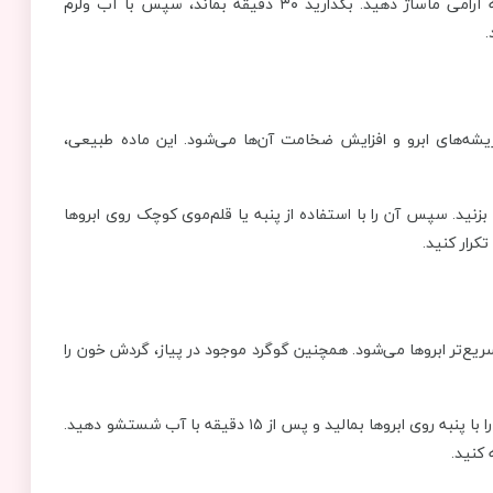
نحوه استفاده: کمی از ژل طبیعی آلوئه‌ورا را روی ابروها بمالید و به آرامی ماساژ دهید. بگذارید ۳۰ دقیقه بماند، سپس با آب ولرم
.
شه‌های ابرو و افزایش ضخامت آن‌ها می‌شود. این ماده طبیعی،
بزنید. سپس آن را با استفاده از پنبه یا قلم‌موی کوچک روی ابروها
که باعث تقویت و رشد سریع‌تر ابروها می‌شود. همچنین گوگرد موجود در پیاز، گردش خون را
نحوه استفاده: کمی پیاز تازه را رنده کنید و آب آن را بگیرید. آب پیاز را با پنبه روی ابروها بمالید و پس از ۱۵ دقیقه با آب شستشو دهید.
 کنید.