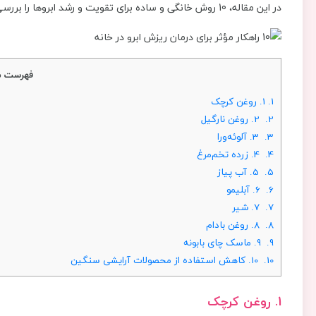
در این مقاله، 10 روش خانگی و ساده برای تقویت و رشد ابروها را بررسی خواهیم کرد.
فهرست م
1.
1. روغن کرچک
2.
2. روغن نارگیل
3.
3. آلوئه‌ورا
4.
4. زرده تخم‌مرغ
5.
5. آب پیاز
6.
6. آبلیمو
7.
7. شیر
8.
8. روغن بادام
9.
9. ماسک چای بابونه
10.
10. کاهش استفاده از محصولات آرایشی سنگین
1. روغن کرچک