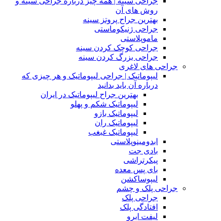
جراحی سینه | همه چیز درباره جراحی سینه و
روش های آن
بهترین جراح پروتز سینه
جراحی ژنیکوماستی
ماموپلاستی
جراحی کوچک کردن سینه
جراحی بزرگ کردن سینه
جراحی های لاغری
لیپوماتیک | جراحی لیپوماتیک و هر چیزی که
درباره آن باید بدانید
بهترین جراح لیپوماتیک در ایران
لیپوماتیک شکم و پهلو
لیپوماتیک بازو
لیپوماتیک ران
لیپوماتیک غبغب
ابدومینوپلاستی
بادی‌ جت
پیکرتراشی
بای پس معده
لیپوساکشن
جراحی پلک و چشم
جراحی پلک
افتادگی پلک
لیفت ابرو