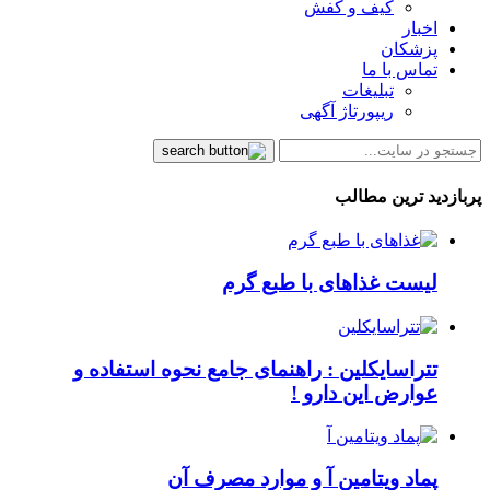
کیف و کفش
اخبار
پزشکان
تماس با ما
تبلیغات
ریپورتاژ آگهی
پربازدید ترین مطالب
لیست غذاهای با طبع گرم
تتراسایکلین : راهنمای جامع نحوه استفاده و
عوارض این دارو !
پماد ویتامین آ و موارد مصرف آن