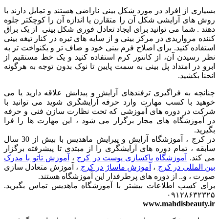
بسیاری از افراد در مورد شکل بینی ناراضی هستند و تمایل دارند با
روش های آرایشی شکل آن را متقارن یا اندازه آن را کوچکتر جلوه
دهند . شما می توانید برای ایجاد تعادل فوری شکل بینی از یک براق
کننده مرواریدی در مرکز بینی و از سایه های تیره در کنار تیغه بینی
استفاده کنید. برای اصلاح فرم بینی خود و صاف ‌تر و یکنواخت‌ تر به
نظر رسیدن آن، از کانتور کرم استفاده کنید و یک خط مستقیم از
ابرو در امتداد پل بینی به سمت پایین تا نوک بدون توجه به هرگونه
انحنا ‌بکشید.
چنانچه به فراگیری ترفندهای آرایش و پیدایش علاقه دارید یا می
خوهید با کسب مهارت وارد حرفه آرایشگری شوید می توانید با
شرکت در دوره های آموزشی که تحت نظارت سازن فنی و حرفه
در آموزشگاه های مجاز برگزار می شود ، این مهارت ها را فرا
بگیرید.
در کرج ، آموزشگاه آرایش و پیرایش ماهدیس با بیش از 30 سال
سابقه ، تمام دوره های آرایشگری را از مبتدی تا پیشرفته برگزار
می کند.
آموزشگاه پاکسازی پوست در کرج
،
آموزش تاتو با مدرک
بین المللی در کرج
،
آموزش ماساژ در کرج
، آموزش متعادل سازی
صورت ، و.. از دوره های پرطرفدار این آموزشگاه هستند.
برای کسب اطلاعات بیشتر با آموزشگاه ماهدیس تماس بگیرید.
۰۹۱۲۸۶۳۲۳۲۵
www.mahdisbeauty.ir