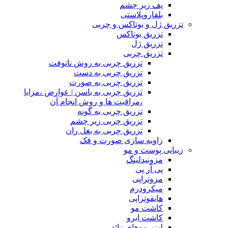
پف زیر چشم
بلفاروپلاستی
تزریق ژل و بوتاکس و چربی
تزریق بوتاکس
تزریق ژل
تزریق چربی
تزریق چربی به روش نانوفت
تزریق چربی به دست
تزریق چربی به صورت
تزریق چربی به باسن | عوارض ،مزایا
،مراقبت ها و روش انجام آن
تزریق چربی به گونه
تزریق چربی زیر چشم
تزریق چربی به بغل ران
زاویه سازی صورت و فک
زیبایی پوست و مو
مزونیدلینگ
پی آر پی
مزوتراپی
میکرودرم
هایفوتراپی
کاشت مو
کاشت ابرو
لیزر موهای زائد