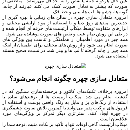
عین حال هرگونه جنبه یا نقص را به حداقل می‌رساند. مناطقی از
صورت که بیشتر به تعادل صورت کمک می کنند عبارتند از چانه،
گونه ها، چشم ها، لب ها، بینی و خط فک.
امروزه متعادل سازی چهره در سالن های زیبایی با بهره گیری از
جدیدترین متدهای روز دنیا و با استفاده از مواد آرایشی مختلف و
ابزارهای متفاوت توسط میکاپ آرتیست های حرفه ای انجام شده و
در طی این روش تمام عیب و نقص های صورت پوشانده می شود.
همه چیز در مورد اطمینان از هماهنگی و تناسب بین ویژگی های
صورت انجام می شود و از روش های مختلف برای اطمینان از اینکه
همه چیز از چانه گرفته تا لب ها و بینی شما در نسبت صحیح هستند
استفاده می شود.
متعادل سازی چهره چگونه انجام می‌شود؟
امروزه برخلاف تکنیک‌های کانتور و برجسته‌سازی سنگین که در
گذشته انجام می شد، میکاپ آرتیست ها از ترفندهای ساده با
استفاده از رنگ‌های بژ و مایل به رنگ واقعی‌ پوست و استفاده از
فرمول‌های ترکیب ‌پذیر می‌توانند با کمترین تلاش تفاوت چشمگیری
در چهره ایجاد کنند. استراتژی دیگر تمرکز بر ویژگی‌های مورد
علاقه‌تان است .
میکاپ آرتیست گاهی اوقات تنها با تأکید بر نکات مثبت، توجه شما را
از عدم تقارن منحرف خواهد کرد.