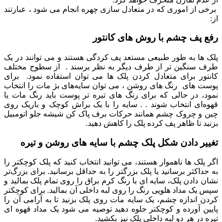
برخی از اموری که در متعادل سازی چهره انجام می شود ، عبارتند
از:
رفع پف چشم با روش های کانتور
پلک ‌ها به ‌طور طبیعی مستعد پف ‌کردگی هستند و می ‌توانند در یک
طرف سنگین‌ تر از طرف دیگر به نظر برسند . از سطوح مختلف
کانتور برای متعادل کردن پلک ها می توان استفاده نمود. برای
پوست های رنگ‌ های روشن ، می ‌توان سایه‌های بژ مات را انتخاب
نمود، در حالی که برای رنگ‌ های تیره تر پوست باید رنگ مات یا
قهوه‌ای انتخاب شوند . . سایه را با یک براش کوچک و باریک روی
چین و چروک چشم همانند حرکات برف پاک کن شیشه جلو اتومبیل
بزنید تا ظاهر پف کرده پلک را کاهش دهید.
تغییر دادن شکل پلک چشم با سایه های روشن و تیره
اگر پلک ها ناهموار هستند، می توانید انتخاب کنید که پلک کوچکتر را
به حداکثر برسانید یا پلک بزرگتر را به حداقل برسانید. برای بزرگ‌تر
نشان دادن پلک، سایه ای با رنگ کرم براق را روی تمام پلک بمالید و
سپس یک مداد هلویی رنگ را روی لبه داخلی آن بمالید. برای کوچکتر
کردن اندازه چشم، یک سایه مات روی پلک بزنید تا به آرامی آن را
پایین آورده و کوچکتر جلوه دهید توصیه می شود یک مداد قهوه ای
تیره در هر دو لبه داخلی پلک نیز بکشید.