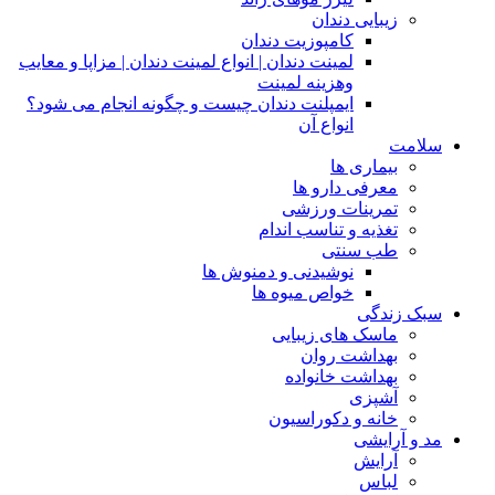
زیبایی دندان
کامپوزیت دندان
لمینت دندان | انواع لمینت دندان | مزاپا و معایب
وهزینه لمینت
ایمپلنت دندان چیست و چگونه انجام می شود؟
انواع آن
سلامت
بیماری ها
معرفی دارو ها
تمرینات ورزشی
تغذیه و تناسب اندام
طب سنتی
نوشیدنی و دمنوش ها
خواص میوه ها
سبک زندگی
ماسک های زیبایی
بهداشت روان
بهداشت خانواده
آشپزی
خانه و دکوراسیون
مد و آرایشی
آرایش
لباس