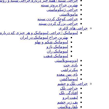
جراحی سینه | همه چیز درباره جراحی سینه و روش
بهترین جراح پروتز سینه
جراحی ژنیکوماستی
ماموپلاستی
جراحی کوچک کردن سینه
جراحی بزرگ کردن سینه
جراحی های لاغری
لیپوماتیک | جراحی لیپوماتیک و هر چیزی که درباره آن
بهترین جراح لیپوماتیک در ایران
لیپوماتیک شکم و پهلو
لیپوماتیک بازو
لیپوماتیک ران
لیپوماتیک غبغب
ابدومینوپلاستی
بادی‌ جت
پیکرتراشی
بای پس معده
لیپوساکشن
جراحی پلک و چشم
جراحی پلک
افتادگی پلک
لیفت ابرو
پف زیر چشم
بلفاروپلاستی