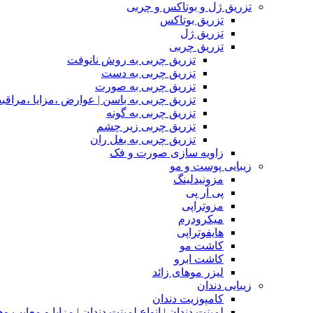
تزریق ژل و بوتاکس و چربی
تزریق بوتاکس
تزریق ژل
تزریق چربی
تزریق چربی به روش نانوفت
تزریق چربی به دست
تزریق چربی به صورت
تزریق چربی به باسن | عوارض ،مزایا ،مراقب
تزریق چربی به گونه
تزریق چربی زیر چشم
تزریق چربی به بغل ران
زاویه سازی صورت و فک
زیبایی پوست و مو
مزونیدلینگ
پی آر پی
مزوتراپی
میکرودرم
هایفوتراپی
کاشت مو
کاشت ابرو
لیزر موهای زائد
زیبایی دندان
کامپوزیت دندان
لمینت دندان | انواع لمینت دندان | مزاپا و معایب و