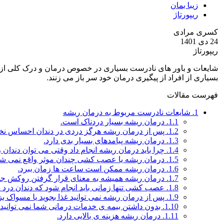
زیبا بمان
ریپورتاژ
کسری مرادی
24 دی 1401
ریپورتاژ
شایعات و باور های نادرست بسیاری در خصوص درمان و درک کلی از در
بسیاری از افراد از پیگیری درمان خود سر باز می زنند.
فهرست مقالات
1.
شایعات نادرست مربوط به درمان ریشه
1.1.
درمان ریشه بسیار دردناک است.
1.2.
پس از درمان ریشه هرگز دردی در دندان احساس نخو
1.3.
درمان ریشه پیامدهای بسیار بدی دارد.
1.4.
چرا باید درمان ریشه انجام داد وقتی می توان دندان 
1.5.
درمان ریشه یا عصب کشی چندان موثر واقع نمی شو
1.6.
درمان ریشه ممکن است ساعت ها زمان ببرد.
1.7.
درمان ریشه همیشه به معنای قرار گرفتن روکش جد
1.8.
عصب کشی تنها زمانی باید انجام شود که دندان درد د
1.9.
پس از درمان ریشه نمی توانید غذا بجوید یا مسواک بزن
1.10.
بدون داشتن بیمه ی خدمات درمانی شما نمی توانید 
1.11.
درمان ریشه هزینه ی بالایی دارد.