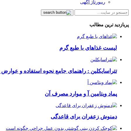
ریپورتاژ آگهی
پربازدید ترین مطالب
لیست غذاهای با طبع گرم
تتراسایکلین : راهنمای جامع نحوه استفاده و عوارض ای
پماد ویتامین آ و موارد مصرف آن
دمنوش زعفران برای قاعدگی