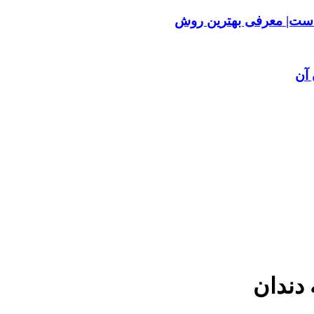
ست| معرفی بهترین روش
آن
 دندان