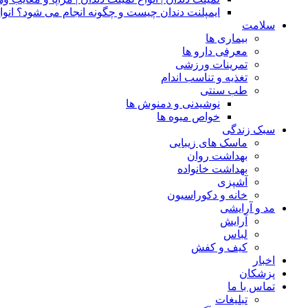
ایمپلنت دندان چیست و چگونه انجام می شود؟ انوا
سلامت
بیماری ها
معرفی دارو ها
تمرینات ورزشی
تغذیه و تناسب اندام
طب سنتی
نوشیدنی و دمنوش ها
خواص میوه ها
سبک زندگی
ماسک های زیبایی
بهداشت روان
بهداشت خانواده
آشپزی
خانه و دکوراسیون
مد و آرایشی
آرایش
لباس
کیف و کفش
اخبار
پزشکان
تماس با ما
تبلیغات