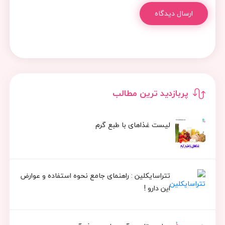
ارسال دیدگاه
پربازدید ترین مطالب
لیست غذاهای با طبع گرم
تتراسایکلین : راهنمای جامع نحوه استفاده و عوارض
این دارو !