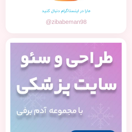
مارا در اینستاگرام دنبال کنید
@zibabeman98