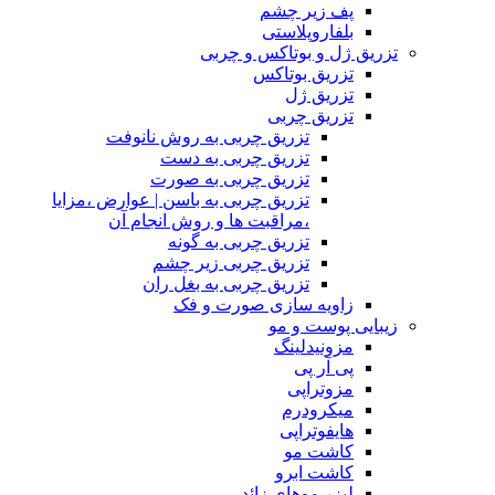
پف زیر چشم
بلفاروپلاستی
تزریق ژل و بوتاکس و چربی
تزریق بوتاکس
تزریق ژل
تزریق چربی
تزریق چربی به روش نانوفت
تزریق چربی به دست
تزریق چربی به صورت
تزریق چربی به باسن | عوارض ،مزایا
،مراقبت ها و روش انجام آن
تزریق چربی به گونه
تزریق چربی زیر چشم
تزریق چربی به بغل ران
زاویه سازی صورت و فک
زیبایی پوست و مو
مزونیدلینگ
پی آر پی
مزوتراپی
میکرودرم
هایفوتراپی
کاشت مو
کاشت ابرو
لیزر موهای زائد