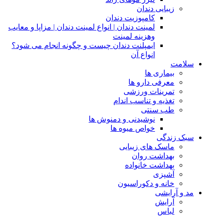
زیبایی دندان
کامپوزیت دندان
لمینت دندان | انواع لمینت دندان | مزاپا و معایب
وهزینه لمینت
ایمپلنت دندان چیست و چگونه انجام می شود؟
انواع آن
سلامت
بیماری ها
معرفی دارو ها
تمرینات ورزشی
تغذیه و تناسب اندام
طب سنتی
نوشیدنی و دمنوش ها
خواص میوه ها
سبک زندگی
ماسک های زیبایی
بهداشت روان
بهداشت خانواده
آشپزی
خانه و دکوراسیون
مد و آرایشی
آرایش
لباس