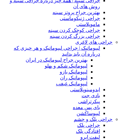
جراحی سینه | همه چیز درباره جراحی سینه و
روش های آن
بهترین جراح پروتز سینه
جراحی ژنیکوماستی
ماموپلاستی
جراحی کوچک کردن سینه
جراحی بزرگ کردن سینه
جراحی های لاغری
لیپوماتیک | جراحی لیپوماتیک و هر چیزی که
درباره آن باید بدانید
بهترین جراح لیپوماتیک در ایران
لیپوماتیک شکم و پهلو
لیپوماتیک بازو
لیپوماتیک ران
لیپوماتیک غبغب
ابدومینوپلاستی
بادی‌ جت
پیکرتراشی
بای پس معده
لیپوساکشن
جراحی پلک و چشم
جراحی پلک
افتادگی پلک
لیفت ابرو