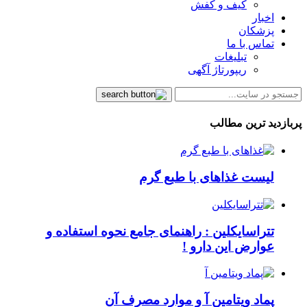
کیف و کفش
اخبار
پزشکان
تماس با ما
تبلیغات
ریپورتاژ آگهی
پربازدید ترین مطالب
لیست غذاهای با طبع گرم
تتراسایکلین : راهنمای جامع نحوه استفاده و
عوارض این دارو !
پماد ویتامین آ و موارد مصرف آن