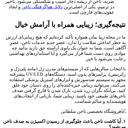
ضربه، ناخن از ریشه دچار آسیب و شکستگی می‌شود. تأخیر
در ترمیم، یکی از اصلی‌ترین
دلایل هواگرفتگی ناخن
و ایجاد
عفونت‌های قارچی است.
نتیجه‌گیری؛ زیبایی همراه با آرامش خیال
ما در مجله
زیبا بمان
همواره تأکید کرده‌ایم که هیچ زیبایی‌ای ارزش
به خطر انداختن سلامت را ندارد. عصر جدیدِ خدمات ناخن، عصرِ
آگاهی است. شما به عنوان یک بانوی آراسته حق دارید بدانید چه
موادی روی دست شما قرار می‌گیرد و آیا استانداردهای بهداشتی
رعایت می‌شود یا خیر.
با انتخاب سالن‌هایی که از سیستم‌های مدرن ژل (مانند پلی‌ژل و
رابربیس)، پرایمرهای بدون اسید، دستگاه‌های UV/LED پیشرفته
مجهز به سیستم ضدسوزش و ابزارهای استریل پزشکی استفاده
می‌کنند، می‌توانید زیبایی خیره‌کننده‌ای را روی دستان خود خلق
کنید، بی‌آنکه نگران زرد شدن، نازک شدن یا قارچ گرفتن صدف
ناخن‌های طبیعی خود باشید. زیبایی شما، بازتابی از انتخاب‌های
هوشمندانه و سالم شماست.
۱. آیا کاشت ناخن باعث جلوگیری از رسیدن اکسیژن به صدف ناخن
می‌شود؟