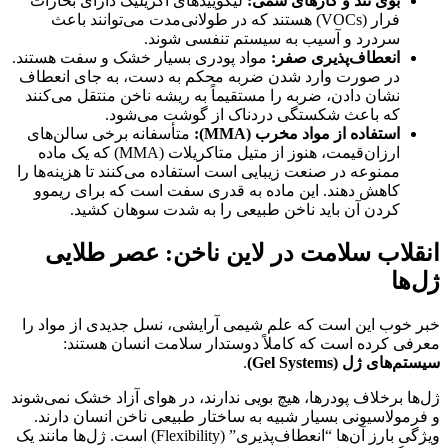
بوی تند و گازهای سمی:
لیکوییدهای اکریلیک دارای بخارات
فرار (VOCs) هستند که در طولانی‌مدت می‌توانند باعث
سردرد و آسیب به سیستم تنفسی شوند.
انعطاف‌پذیری صفر:
مواد پودری بسیار خشک و سفت هستند.
در صورت وارد شدن ضربه محکم به دست، به جای انعطاف
نشان دادن، ضربه را مستقیماً به ریشه ناخن منتقل می‌کنند
که باعث شکستگی دردناک از گوشت می‌شود.
استفاده از مواد مخرب (MMA):
متأسفانه برخی سالن‌های
ارزان‌قیمت، هنوز از متیل متاکریلات (MMA) که یک ماده
ممنوعه در صنعت زیبایی است استفاده می‌کنند تا هزینه‌ها را
کاهش دهند. این ماده به قدری سفت است که برای ریموو
کردن آن باید ناخن طبیعی را به شدت سوهان کشید.
انقلاب سلامت در لاین ناخن: عصر طلایی
ژل‌ها
خبر خوب این است که علم شیمی آرایشی، نسل جدیدی از مواد را
معرفی کرده است که کاملاً دوستدار سلامت انسان هستند:
سیستم‌های ژل (Gel Systems)
.
ژل‌ها برخلاف پودرها، هیچ بویی ندارند، در هوای آزاد خشک نمی‌شوند
و فرمولاسیونی بسیار شبیه به ساختار طبیعی ناخن انسان دارند.
ویژگی بارز آن‌ها “انعطاف‌پذیری” (Flexibility) است. ژل‌ها مانند یک