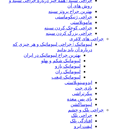
جراحی سینه | همه چیز درباره جراحی سینه و
روش های آن
بهترین جراح پروتز سینه
جراحی ژنیکوماستی
ماموپلاستی
جراحی کوچک کردن سینه
جراحی بزرگ کردن سینه
جراحی های لاغری
لیپوماتیک | جراحی لیپوماتیک و هر چیزی که
درباره آن باید بدانید
بهترین جراح لیپوماتیک در ایران
لیپوماتیک شکم و پهلو
لیپوماتیک بازو
لیپوماتیک ران
لیپوماتیک غبغب
ابدومینوپلاستی
بادی‌ جت
پیکرتراشی
بای پس معده
لیپوساکشن
جراحی پلک و چشم
جراحی پلک
افتادگی پلک
لیفت ابرو