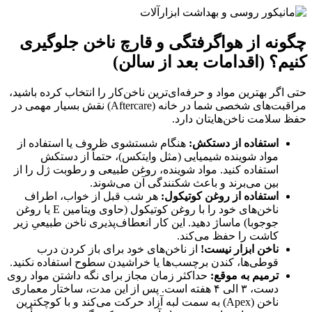
چگونه از هواگرفتگی و قارچ ناخن جلوگیری
کنیم؟ (اقدامات بعد از سالن)
حتی اگر بهترین مواد و حرفه‌ای‌ترین ناخن‌کار را انتخاب کرده باشید،
مراقبت‌های شخصی شما در خانه (Aftercare) نقش بسیار مهمی در
حفظ سلامت ناخن‌هایتان دارد.
استفاده از دستکش:
هنگام شستشوی ظروف یا استفاده از
مواد شوینده شیمیایی (مثل وایتکس)، حتماً از دستکش
استفاده کنید. مواد شوینده، روغن طبیعی و رطوبت ژل را از
بین می‌برند و باعث شکنندگی آن می‌شوند.
استفاده از روغن کوتیکول:
هر شب قبل از خواب، اطراف
ناخن‌های خود را با روغن کوتیکول (حاوی ویتامین E یا روغن
جوجوبا) ماساژ دهید. این کار انعطاف‌پذیری ناخن طبیعیِ زیر
کاشت را حفظ می‌کند.
ناخن ابزار نیست!
از ناخن‌های خود برای باز کردن درب
قوطی‌ها، کندن برچسب‌ها یا خراشیدن سطوح استفاده نکنید.
ترمیم به موقع:
حداکثر زمان مجاز برای نگه داشتن مواد روی
دست، ۳ الی ۴ هفته است. پس از این مدت، ساختار معماری
ناخن (Apex) به سمت لبه آزاد حرکت می‌کند و با کوچکترین