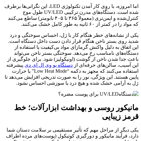
اما امروزه، با روی کار آمدن تکنولوژی LED، این نگرانی‌ها برطرف
شده است. دستگاه‌های مدرن ترکیبی UV/LED طول موج
کنترل‌شده و ایمن‌تری (معمولاً ۳۶۵ تا ۴۰۵ نانومتر) ساطع می‌کنند
که مواد را در کمتر از ۶۰ ثانیه به طور کامل خشک می‌کنند.
یکی از نشانه‌های خطر هنگام کار با ژل، احساس سوختگی و درد
شدید روی بستر ناخن هنگام قرار دادن دست داخل دستگاه است.
این اتفاق به دلیل واکنش گرمازای مواد بی‌کیفیت یا استفاده از
دستگاه‌های نامناسب رخ می‌دهد. سوختگی بستر ناخن می‌تواند
باعث جدا شدن ناخن از گوشت (اونیکولیز) شود. برای جلوگیری از
این آسیب، سالن‌های حرفه‌ای از
دستگاه یو وی ال ای دی
پیشرفته
استفاده می‌کنند که مجهز به دکمه “Low Heat Mode” یا حرارت
پایین هستند. این ویژگی، نور را به صورت تدریجی افزایش می‌دهد تا
ژل به آرامی خشک شده و هیچ درد یا سوزشی احساس نشود.
مانیکور روسی و بهداشت ابزارآلات؛ خط
قرمز زیبایی
یکی دیگر از مراحل مهم که تأثیر مستقیمی بر سلامت دستان شما
دارد، فرآیند مانیکور و دورگیری کوتیکول (پوست‌های مرده اطراف