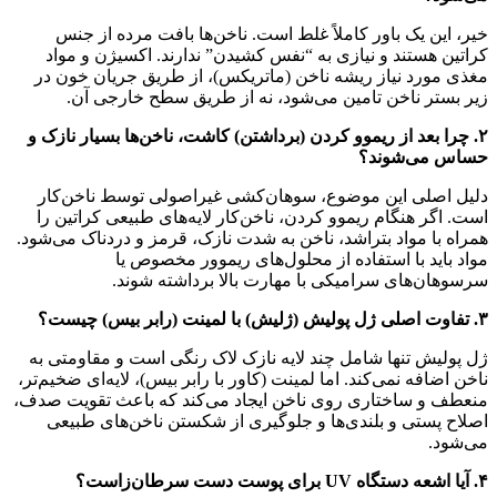
خیر، این یک باور کاملاً غلط است. ناخن‌ها بافت مرده از جنس
کراتین هستند و نیازی به “نفس کشیدن” ندارند. اکسیژن و مواد
مغذی مورد نیاز ریشه ناخن (ماتریکس)، از طریق جریان خون در
زیر بستر ناخن تامین می‌شود، نه از طریق سطح خارجی آن.
۲. چرا بعد از ریموو کردن (برداشتن) کاشت، ناخن‌ها بسیار نازک و
حساس می‌شوند؟
دلیل اصلی این موضوع، سوهان‌کشی غیراصولی توسط ناخن‌کار
است. اگر هنگام ریموو کردن، ناخن‌کار لایه‌های طبیعی کراتین را
همراه با مواد بتراشد، ناخن به شدت نازک، قرمز و دردناک می‌شود.
مواد باید با استفاده از محلول‌های ریموور مخصوص یا
سرسوهان‌های سرامیکی با مهارت بالا برداشته شوند.
۳. تفاوت اصلی ژل پولیش (ژلیش) با لمینت (رابر بیس) چیست؟
ژل پولیش تنها شامل چند لایه نازک لاک رنگی است و مقاومتی به
ناخن اضافه نمی‌کند. اما لمینت (کاور با رابر بیس)، لایه‌ای ضخیم‌تر،
منعطف و ساختاری روی ناخن ایجاد می‌کند که باعث تقویت صدف،
اصلاح پستی و بلندی‌ها و جلوگیری از شکستن ناخن‌های طبیعی
می‌شود.
۴. آیا اشعه دستگاه UV برای پوست دست سرطان‌زاست؟