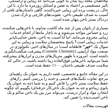
مخاطبان مجله
زیبا بمان
به خوبی می‌دانند که زیبایی و آراستگی،
تأثیر مستقیمی بر اعتماد به نفس و استایل روزمره ما دارد. با این
حال، در پشت پرده این زیبایی خیره‌کننده، گاهی داستان‌های تلخی از
آسیب به صدف طبیعی ناخن، عفونت‌های قارچی و نازک شدن
دردناک بستر ناخن پنهان شده است.
بسیاری از بانوان پس از چند ماه کاشت مداوم، با ناخن‌هایی شکننده،
زرد و حساس مواجه می‌شوند و به ناچار ماه‌ها از انجام خدمات
زیبایی محروم می‌مانند. اما آیا آسیب به ناخن، بخش جدایی‌ناپذیرِ
خدمات زیبایی است؟ پاسخ متخصصان سلامت و زیبایی به این
سوال یک
“خیر”
قاطعانه است! در سال‌های اخیر، تکنولوژی در
صنعت مواد آرایشی (Cosmetic Chemistry) پیشرفت شگفت‌انگیزی
داشته است. امروزه با ظهور متریال‌های مدرن و ابزارهای پیشرفته،
شما می‌توانید ناخن‌هایی فوق‌العاده زیبا داشته باشید، در حالی که
سلامت صدف طبیعی ناخنتان ۱۰۰٪ حفظ شده است.
در این مقاله جامع و تخصصی، قصد داریم به عنوان یک راهنمای
مرجع، تفاوت تکنیک‌های قدیمی و جدید را بررسی کنیم، رازهای
حفظ سلامت بستر ناخن را فاش کنیم و به شما (چه به عنوان یک
بانوی زیباجو و چه به عنوان یک ناخن‌کار حرفه‌ای) بگوییم که چگونه
انتخاب مواد و ابزار درست، می‌تواند مرز بین یک ناخن سالم و یک
ناخن آسیب‌دیده را تعیین کند.
فهرست مقالات