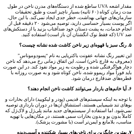
مقدار اشعه UVA ساطع شده از دستگاه‌های مدرن ناخن در طول
مدت زمان کوتاه (۶۰ ثانیه) بسیار ناچیز است و طبق تحقیقات
سازمان‌های جهانی بهداشت، خطر جدی ایجاد نمی‌کند. با این حال،
اگر پوست بسیار حساسی دارید، توصیه می‌شود ۲۰ دقیقه قبل از
انجام خدمات، به پشت دستان خود ضدآفتاب بزنید یا از دستکش‌های
ضد UV (که فقط نوک انگشتان آن باز است) استفاده کنید.
۵. رنگ سبز یا قهوه‌ای زیر ناخن کاشت شده نشانه چیست؟
این تغییر رنگ نشانه عفونت باکتریایی به نام “پسودوموناس”
(معروف به قارچ ناخن) است. این اتفاق زمانی رخ می‌دهد که ناخن
دچار هواگرفتگی شده و رطوبت به زیر مواد نفوذ کند. در این صورت
باید فوراً مواد ریموو شده، ناخن کوتاه شود و به صورت روزانه با
قطره‌های ضدقارچ درمان شود.
۶. آیا خانم‌های باردار می‌توانند کاشت ناخن انجام دهند؟
با توجه به اینکه سیستم‌های قدیمی (پودر و لیکویید) دارای بخارات و
بوهای تند شیمیایی هستند، استنشاق آن‌ها در دوران بارداری توصیه
نمی‌شود. اما استفاده از سیستم‌های جدید مانند پلی‌ژل و لاک‌ژل که
کاملاً بدون بو و بدون بخارات سمی هستند، در مکان‌هایی با تهویه
مناسب، بلامانع و ایمن‌تر است (با مشورت پزشک).
۷. بهترین جایگزین برای ناخن‌های بسیار شکننده و آسیب‌دیده