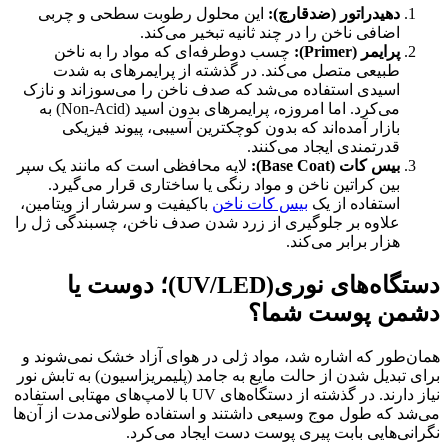
دهیدراتور (ضدقارچ):
این محلول رطوبت سطحی و چربی
اضافی ناخن را در چند ثانیه تبخیر می‌کند.
پرایمر (Primer):
چسب دوطرفه‌ای که مواد را به ناخن
طبیعی متصل می‌کند. در گذشته از پرایمرهای به شدت
اسیدی استفاده می‌شد که صدف ناخن را می‌سوزاند و نازک
می‌کرد. اما امروزه، پرایمرهای بدون اسید (Non-Acid) به
بازار آمده‌اند که بدون کوچکترین آسیبی، پیوند فیزیکی
قدرتمندی ایجاد می‌کنند.
بیس کات (Base Coat):
لایه محافظی است که مانند یک سپر
بین کراتین ناخن و مواد رنگی یا ساختاری قرار می‌گیرد.
استفاده از یک
بیس کات ناخن
باکیفیت و سرشار از ویتامین،
علاوه بر جلوگیری از زرد شدن صدف ناخن، چسبندگی ژل را
هزار برابر می‌کند.
دستگاه‌های نوری(UV/LED)؛ دوست یا
دشمن پوست شما؟
همان‌طور که اشاره شد، مواد ژلی در هوای آزاد خشک نمی‌شوند و
برای تبدیل شدن از حالت مایع به جامد (پلیمریزاسیون) به تابش نور
نیاز دارند. در گذشته از دستگاه‌های UV با لامپ‌های مهتابی استفاده
می‌شد که طول موج وسیعی داشتند و استفاده طولانی‌مدت از آن‌ها
نگرانی‌هایی بابت پیری پوست دست ایجاد می‌کرد.