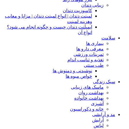
زیبایی دندان
کامپوزیت دندان
لمینت دندان | انواع لمینت دندان | مزاپا و معایب
وهزینه لمینت
ایمپلنت دندان چیست و چگونه انجام می شود؟
انواع آن
سلامت
بیماری ها
معرفی دارو ها
تمرینات ورزشی
تغذیه و تناسب اندام
طب سنتی
نوشیدنی و دمنوش ها
خواص میوه ها
سبک زندگی
ماسک های زیبایی
بهداشت روان
بهداشت خانواده
آشپزی
خانه و دکوراسیون
مد و آرایشی
آرایش
لباس