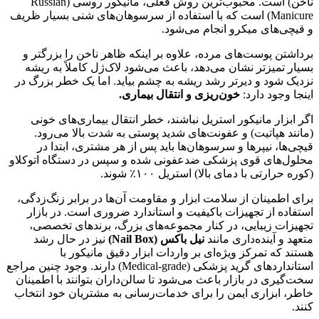
ناخن) است. محبوب‌ترین روش فعلی، مانیکور روسی (Russian
Manicure) است که با استفاده از سرسوهان‌های شنی بسیار ظریف
و قیچی‌های میکرو انجام می‌شود.
برداشتن پوست‌های مرده، علاوه بر اینکه ظاهر ناخن را بزرگتر و
بسیار تمیزتر نشان می‌دهد، باعث می‌شود لاک‌ژل کاملاً به ریشه
نزدیک شود و دیرتر رشد ریشه به چشم بیاید. اما یک خطر بزرگ در
اینجا وجود دارد:
خون‌ریزی و انتقال بیماری.
اگر ابزار مانیکور استریل نباشند، خطر انتقال بیماری‌های خونی
(مانند هپاتیت) و عفونت‌های شدید پوستی به شدت بالا می‌رود.
قیچی‌ها، نیپرها و سرسوهان‌ها باید پس از هر مشتری، ابتدا در
محلول‌های قوی پزشکی ضدعفونی شده و سپس در دستگاه اتوکلاو
(کوره حرارتی با دمای بالا) استریل ۱۰۰٪ شوند.
برای اطمینان از سلامت ابزار و مقاومت آن‌ها در برابر زنگ‌زدگی،
استفاده از تجهیزات باکیفیت و استاندارد ضروری است. در بازار
تجهیزات زیبایی، در کنار مجموعه‌های بزرگ، برندهای تخصصی،
متعهد و آینده‌داری مانند
نیل باکس (Nail Box)
نیز در حال رشد
هستند که تمرکز ویژه‌ای بر واردات ابزار دقیق مانیکور با
استانداردهای گرید پزشکی (Medical-grade) دارند. وجود چنین مراجع
سخت‌گیری در بازار باعث می‌شود تا سالن‌داران بتوانند با اطمینان
خاطر، ابزاری ایمن را برای خدمات‌رسانی به مشتریان خود انتخاب
کنند.