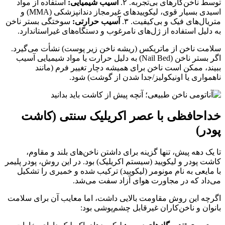
توسط ناخن‌کارهای بی‌تجربه. ۲.
آسیب شیمیایی:
استفاده از مواد
اسیدی بسیار قوی، لیکوییدهای غیرمجاز دندانپزشکی (MMA) و
متریال‌های فیک و بی‌کیفیت. ۳.
آسیب حرارتی:
سوختگی بستر ناخن
به دلیل استفاده از ژل‌های نامرغوب و دستگاه‌های غیراستاندارد.
سلامت ناخن از ماتریکس (ریشه ناخن زیر پوست) نشأت می‌گیرد.
اگر بستر ناخن (Nail Bed) به دلیل حرارت یا مواد شیمیایی آسیب
ببیند، ممکن است ناخن برای همیشه دچار تغییر فرم (مانند
ناهمواری یا اونیکولیز/جدا شدن از گوشت) شود.
خداحافظی با عصر اکریلیک سنتی (کاشت
پودر)
تا یک دهه پیش، تنها گزینه برای داشتن ناخن‌های بلند و مقاوم،
کاشت پودر و لیکویید (سیستم اکریلیک) بود. در این روش، پودر پلیمر
با مایعی به نام مونومر (لیکویید) ترکیب شده و خمیری را تشکیل
می‌داد که در مجاورت هوای آزاد سفت می‌شد.
اگرچه این روش مقاومت بالایی داشت، اما معایب آن برای سلامت
بانوان و ناخن‌کاران غیرقابل چشم‌پوشی بود: