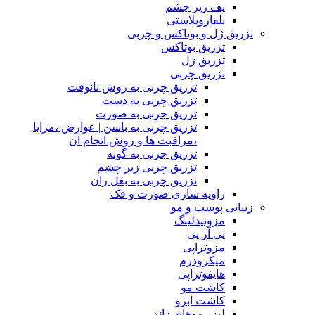
پف زیر چشم
بلفاروپلاستی
تزریق ژل و بوتاکس و چربی
تزریق بوتاکس
تزریق ژل
تزریق چربی
تزریق چربی به روش نانوفت
تزریق چربی به دست
تزریق چربی به صورت
تزریق چربی به باسن | عوارض ،مزایا
،مراقبت ها و روش انجام آن
تزریق چربی به گونه
تزریق چربی زیر چشم
تزریق چربی به بغل ران
زاویه سازی صورت و فک
زیبایی پوست و مو
مزونیدلینگ
پی آر پی
مزوتراپی
میکرودرم
هایفوتراپی
کاشت مو
کاشت ابرو
لیزر موهای زائد