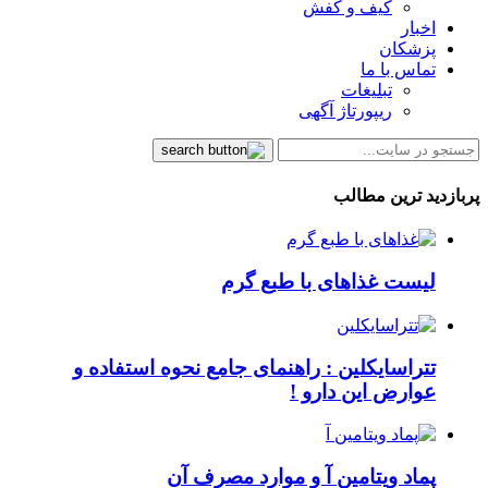
کیف و کفش
اخبار
پزشکان
تماس با ما
تبلیغات
ریپورتاژ آگهی
پربازدید ترین مطالب
لیست غذاهای با طبع گرم
تتراسایکلین : راهنمای جامع نحوه استفاده و
عوارض این دارو !
پماد ویتامین آ و موارد مصرف آن