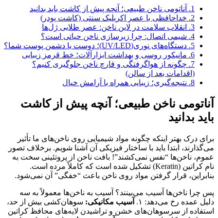
1.
آناتومی ناخن طبیعی؛ آنچه پیش از کاشت باید بدانید
2.
خداحافظی با عصر اکریلیک سنتی (کاشت پودر)
3.
انقلاب سلامت در لاین ناخن: عصر طلایی ژل‌ها
4.
شیمی اتصال: چرا زیرسازی ناخن حیاتی است؟
5.
دستگاه‌های نوری(UV/LED)؛ دوست یا دشمن پوست شما؟
6.
مانیکور روسی و بهداشت ابزارآلات؛ خط قرمز زیبایی
7.
چگونه از هواگرفتگی و قارچ ناخن جلوگیری کنیم؟
(اقدامات بعد از سالن)
8.
نتیجه‌گیری؛ زیبایی همراه با آرامش خیال
آناتومی ناخن طبیعی؛ آنچه پیش از کاشت
باید بدانید
برای درک بهتر اینکه چگونه مواد شیمیایی روی ناخن‌های ما تأثیر
می‌گذارند، ابتدا باید با ساختار فیزیکی آن آشنا شویم. برخلاف تصور
عموم، ناخن‌ها “نفس نمی‌کشند”! بافت ناخن از پروتئینی سخت به
نام کراتین (Keratin) تشکیل شده است که کاملاً مرده است.
بنابراین، قرار گرفتن مواد روی ناخن باعث “خفگی” آن نمی‌شود.
پس چرا ناخن‌ها آسیب می‌بینند؟ آسیب به ناخن‌ها معمولاً به سه
دلیل عمده رخ می‌دهد: ۱.
آسیب مکانیکی:
سوهان‌کشی بیش از حد،
استفاده از سرسوهان‌های خشن و تراشیدن لایه‌های محافظ کراتین