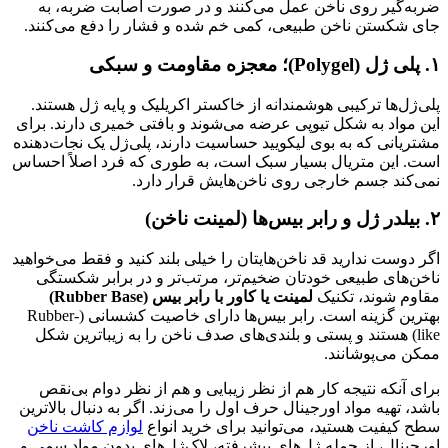
ضربه‌گیر روی ناخن عمل می‌کنند و در صورت اصابت ضربه، به
جای شکستن ناخن طبیعی، کمی خم شده و فشار را دفع می‌کنند.
۱. پلی ژل (Polygel)؛ معجزه مقاومت و سبکی
پلی‌ژل‌ها ترکیبی هوشمندانه از خاکستر اکریلیک و پایه ژل هستند.
این مواد به شکل تیوپی عرضه می‌شوند و بافتی خمیری دارند. برای
مشتریانی که به بوی لیکویید حساسیت دارند، پلی‌ژل یک نجات‌دهنده
است. این متریال بسیار سبک است، به طوری که فرد اصلاً احساس
نمی‌کند جسم خارجی روی ناخن‌هایش قرار دارد.
۲. بیلدر ژل و رابر بیس‌ها (لمینت ناخن)
اگر دوست ندارید قد ناخن‌هایتان را خیلی بلند کنید و فقط می‌خواهید
ناخن‌های طبیعی خودتان ضخیم‌تر، مرتب‌تر و در برابر شکستگی
مقاوم شوند، تکنیک
لمینت یا کاور با رابر بیس (Rubber Base)
بهترین گزینه است. رابر بیس‌ها دارای خاصیت کشسانی (Rubber-
like) هستند و پستی و بلندی‌های صدف ناخن را به زیباترین شکل
ممکن می‌پوشانند.
برای آنکه نتیجه کار هم از نظر زیبایی و هم از نظر دوام بی‌نقص
باشد، تهیه مواد اورجینال حرف اول را می‌زند. اگر به دنبال بالاترین
سطح کیفیت هستید، می‌توانید برای خرید انواع
لوازم کاشت ناخن
اورجینال، از جمله ژل‌های پیشرفته، لاک‌ژل‌های بدون مواد سمی و