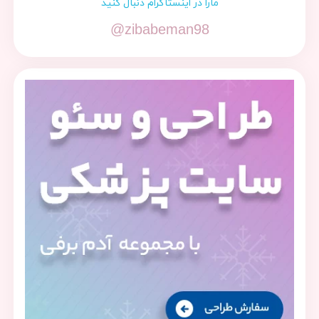
مارا در اینستاگرام دنبال کنید
@zibabeman98