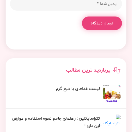
ارسال دیدگاه
پربازدید ترین مطالب
لیست غذاهای با طبع گرم
تتراسایکلین : راهنمای جامع نحوه استفاده و عوارض
این دارو !