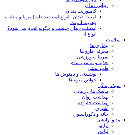
زیبایی دندان
کامپوزیت دندان
لمینت دندان | انواع لمینت دندان | مزاپا و معایب
وهزینه لمینت
ایمپلنت دندان چیست و چگونه انجام می شود؟
انواع آن
سلامت
بیماری ها
معرفی دارو ها
تمرینات ورزشی
تغذیه و تناسب اندام
طب سنتی
نوشیدنی و دمنوش ها
خواص میوه ها
سبک زندگی
ماسک های زیبایی
بهداشت روان
بهداشت خانواده
آشپزی
خانه و دکوراسیون
مد و آرایشی
آرایش
لباس