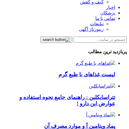
کیف و کفش
اخبار
پزشکان
تماس با ما
تبلیغات
ریپورتاژ آگهی
پربازدید ترین مطالب
لیست غذاهای با طبع گرم
تتراسایکلین : راهنمای جامع نحوه استفاده و
عوارض این دارو !
پماد ویتامین آ و موارد مصرف آن