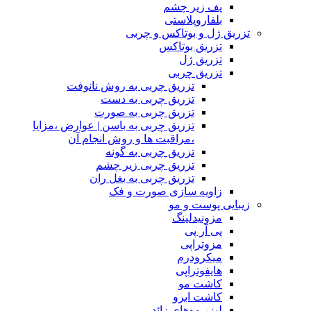
پف زیر چشم
بلفاروپلاستی
تزریق ژل و بوتاکس و چربی
تزریق بوتاکس
تزریق ژل
تزریق چربی
تزریق چربی به روش نانوفت
تزریق چربی به دست
تزریق چربی به صورت
تزریق چربی به باسن | عوارض ،مزایا
،مراقبت ها و روش انجام آن
تزریق چربی به گونه
تزریق چربی زیر چشم
تزریق چربی به بغل ران
زاویه سازی صورت و فک
زیبایی پوست و مو
مزونیدلینگ
پی آر پی
مزوتراپی
میکرودرم
هایفوتراپی
کاشت مو
کاشت ابرو
لیزر موهای زائد