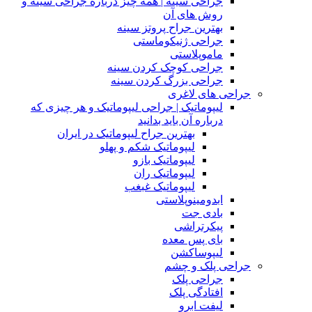
جراحی سینه | همه چیز درباره جراحی سینه و
روش های آن
بهترین جراح پروتز سینه
جراحی ژنیکوماستی
ماموپلاستی
جراحی کوچک کردن سینه
جراحی بزرگ کردن سینه
جراحی های لاغری
لیپوماتیک | جراحی لیپوماتیک و هر چیزی که
درباره آن باید بدانید
بهترین جراح لیپوماتیک در ایران
لیپوماتیک شکم و پهلو
لیپوماتیک بازو
لیپوماتیک ران
لیپوماتیک غبغب
ابدومینوپلاستی
بادی‌ جت
پیکرتراشی
بای پس معده
لیپوساکشن
جراحی پلک و چشم
جراحی پلک
افتادگی پلک
لیفت ابرو