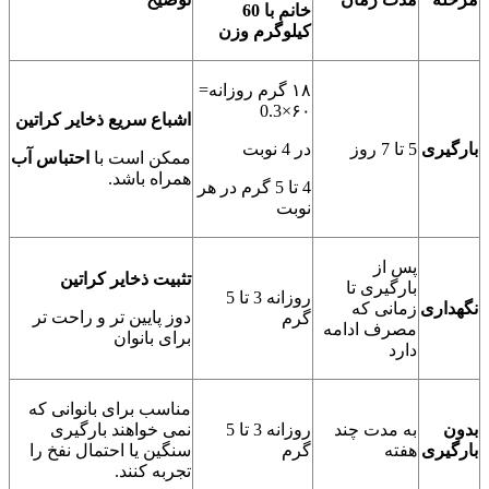
خانم با 60
کیلوگرم وزن
۱۸ گرم روزانه=
۶۰×0.3
اشباع سریع ذخایر کراتین
بارگیری
5 تا 7 روز
در 4 نوبت
ممکن است با
احتباس آب
همراه باشد.
4 تا 5 گرم در هر
نوبت
پس از
تثبیت ذخایر کراتین
بارگیری تا
روزانه 3 تا 5
نگهداری
زمانی که
دوز پایین ‌تر و راحت‌ تر
گرم
مصرف ادامه
برای بانوان
دارد
مناسب برای بانوانی که
بدون
به مدت چند
روزانه 3 تا 5
نمی ‌خواهند بارگیری
بارگیری
هفته
گرم
سنگین یا احتمال نفخ را
تجربه کنند.