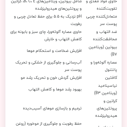
حاوی مواد مغذی و
شامل بیوتین، ویتامین‌های B، C، E، کراتین
تقویت‌کننده
و پروتئین‌های هیدرولیزشده
متعادل‌کننده چربی
pH نزدیک به ۵.۵ برای حفظ تعادل چربی و
پوست سر
رطوبت
ضد التهاب و
حاوی عصاره آلوئه‌ورا، چای سبز و بابونه برای
محافظت‌کننده
کاهش التهاب و خارش
بیوتین (ویتامین
افزایش ضخامت و استحکام موها
B7)
عصاره آلوئه‌ورا و
آب‌رسانی و جلوگیری از خشکی و تحریک
پانتنول
پوست سر
کافئین
افزایش گردش خون و تحریک رشد مو
نیاسینامید
بهبود رشد موها و کاهش التهاب
(ویتامین B3)
کراتین و
پروتئین‌های
ترمیم و بازسازی موهای آسیب‌دیده
هیدرولیزشده
حفظ رطوبت و جلوگیری از موخوره (روغن