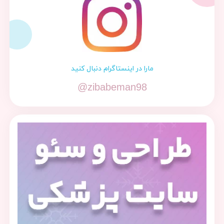
مارا در اینستاگرام دنبال کنید
@zibabeman98