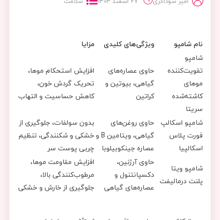
امیر سوداگری
27 اسفند 1403
سلامت
نام شامپو
ویژگی‌های کلیدی
مزایا
شامپو
تقویت‌کننده
حاوی عصاره‌های
افزایش استحکام موها،
موهای
گیاهی، بیوتین و
تحریک گردش خون،
کاشته‌شده
کراتین
کاهش حساسیت و التهاب
سریتا
شامپو اسکالپ
حاوی روغن‌های
بدون سولفات، جلوگیری از
فورت پلاس
گیاهی، ویتامین B و
خشکی و شکنندگی، تنظیم
اسکالپیا
عصاره جینکوبیلوبا
چربی پوست سر
حاوی آرژنین،
افزایش مقاومت موها،
شامپو ویتا
دکسپانتنول و
مرطوب‌کنندگی بالا،
پلنت درمالیفت
عصاره‌های گیاهی
جلوگیری از خارش و خشکی