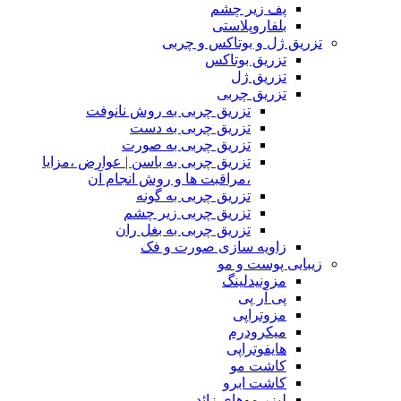
پف زیر چشم
بلفاروپلاستی
تزریق ژل و بوتاکس و چربی
تزریق بوتاکس
تزریق ژل
تزریق چربی
تزریق چربی به روش نانوفت
تزریق چربی به دست
تزریق چربی به صورت
تزریق چربی به باسن | عوارض ،مزایا
،مراقبت ها و روش انجام آن
تزریق چربی به گونه
تزریق چربی زیر چشم
تزریق چربی به بغل ران
زاویه سازی صورت و فک
زیبایی پوست و مو
مزونیدلینگ
پی آر پی
مزوتراپی
میکرودرم
هایفوتراپی
کاشت مو
کاشت ابرو
لیزر موهای زائد