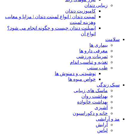
زیبایی دندان
کامپوزیت دندان
لمینت دندان | انواع لمینت دندان | مزاپا و معایب
وهزینه لمینت
ایمپلنت دندان چیست و چگونه انجام می شود؟
انواع آن
سلامت
بیماری ها
معرفی دارو ها
تمرینات ورزشی
تغذیه و تناسب اندام
طب سنتی
نوشیدنی و دمنوش ها
خواص میوه ها
سبک زندگی
ماسک های زیبایی
بهداشت روان
بهداشت خانواده
آشپزی
خانه و دکوراسیون
مد و آرایشی
آرایش
لباس