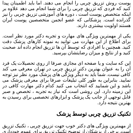
پوست روش تزریق چربی را انجام می دهند. اما باید اطمینان پیدا
کنید که فردی که تزریق چربی را برای شما انجام می دهد علاوه بر
اینکه متخصص پوست است ، دوره های آموزشی تزریق چربی را نیز
گذرانده است. پزشکانی که عضو انجمن متخصصین پوست ایران
هستند اولویت بیشتری دارند.
یکی از مهمترین ویژگی های مهارت و تجربه دکتر مورد نظر است.
برای اطلاع از این مهارت می توانید به نمونه کارهای پزشک دقت
کنید. همچنین با افرادی که توسط آن ها تزریق انجام داده اند صحبت
کنید و از نتایج و میزان رضایتشان بپرسید.
این که سایت و یا صفحه ای مجازی صرفا از روی تحصیلات یک فرد
آن را به عنوان بهترین دکتر تزریق چربی در تهران معرفی می کند
کافی نیست. شما باید به دیگر ویژگی های پزشک مورد نظر نیز توجه
نمایید. بنابراین به طور کلی تبلیغات صرفا برای معرفی پزشک می
باشد و این شمایید که انتخاب می کنید کدام دکتر مهارت کافی در
این زمینه دارد. این روشی است که نیاز به تجربه ، تخصص و صبر
قابل توجهی از جانب یک پزشک و ابزارهای تخصصی برای رسیدن به
بهترین نتیجه دارد.
تکنیک تزریق چربی توسط پزشک
از مهمترین ویژگی های دکتر خوب جهت تزریق چربی ، تکنیک تزریق
است. برخی از پزشکان از توضیح تکنیک تزریق برای عموم خودداری