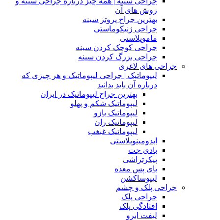
جراحی سینه | همه چیز درباره جراحی سینه و
روش های آن
بهترین جراح پروتز سینه
جراحی ژنیکوماستی
ماموپلاستی
جراحی کوچک کردن سینه
جراحی بزرگ کردن سینه
جراحی های لاغری
لیپوماتیک | جراحی لیپوماتیک و هر چیزی که
درباره آن باید بدانید
بهترین جراح لیپوماتیک در ایران
لیپوماتیک شکم و پهلو
لیپوماتیک بازو
لیپوماتیک ران
لیپوماتیک غبغب
ابدومینوپلاستی
بادی‌ جت
پیکرتراشی
بای پس معده
لیپوساکشن
جراحی پلک و چشم
جراحی پلک
افتادگی پلک
لیفت ابرو