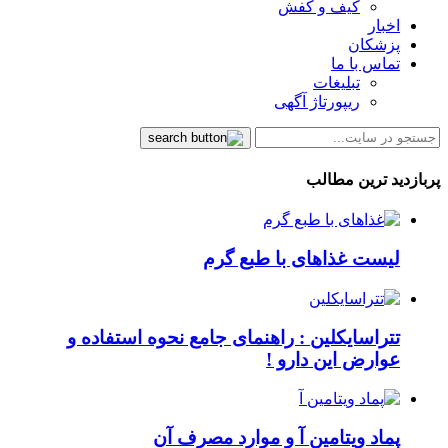
کیف و کفش
اخبار
پزشکان
تماس با ما
تبلیغات
ریپورتاژ آگهی
پربازدید ترین مطالب
لیست غذاهای با طبع گرم
تتراسایکلین : راهنمای جامع نحوه استفاده و
عوارض این دارو !
پماد ویتامین آ و موارد مصرف آن