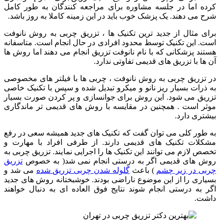
کرده اما در جلسه مشاوره برای مراجعه کنندگان به طور کامل
شرح می دهند. یک پزشک خوب باید در این زمینه کاملا به روز باشد.
برای مثال از جدید ترین تکنیک ها ، تزریق چربی به روش نانوفت
است. این تکنیک توسط محدود افرادی در حال انجام است. متاسفانه
هستند پزشکانی که با نام نانوفت تزریق انجام می دهند اما روش ها
آن ها با تزریق های قدیمی تفاوتی ندارد.
در تزریق چربی به روش نانوفت ، چربی ها با فیلتر های مخصوصی
به ذرات بسیار ریز نانو و میکرو تبدیل شده و سپس با تکنیک خاصی
تزریق می شود. این روش برای جوانسازی و پر کردن صورت بسیار
موثر است . همچنین در مقایسه با روش های قدیمی تر ماندگاری
بیشتری دارد.
به طور کلی می توان گفت که تکنیک های جدید همیشه سعی در رفع
مشکلات تکنیک های قدیمی دارند. از طرفی افراد با مهارت و
تخصص لازم می توانند این تکنیک ها را اجرایی نمایند. تزریق چربی به
روش های قدیمی اگر به درستی انجام نمی شد( به خصوص
تزریق
چربی در زیر چشم
) باعث
گلوله شدن چربی تزریق شده
می شد و
بسیاری را از این موضوع ناراضی بودند. خوشبختانه روش های جدید
اگر به درستی انجام شوند نتایج فوق العاده ای به دنبال خواهند
داشت.