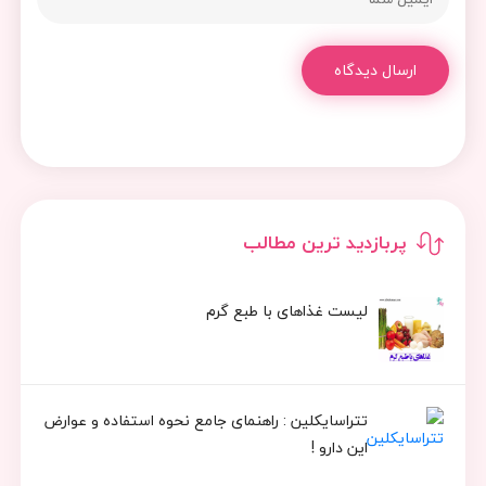
ارسال دیدگاه
پربازدید ترین مطالب
لیست غذاهای با طبع گرم
تتراسایکلین : راهنمای جامع نحوه استفاده و عوارض
این دارو !