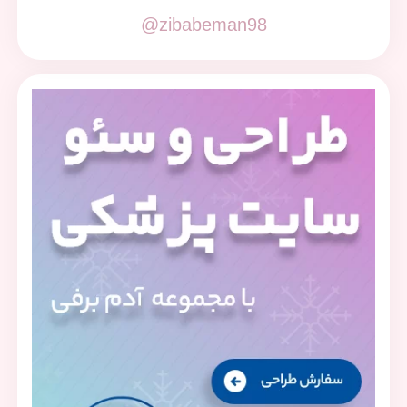
@zibabeman98