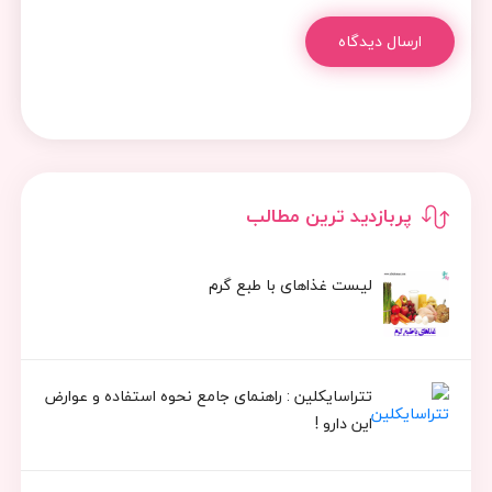
ارسال دیدگاه
پربازدید ترین مطالب
لیست غذاهای با طبع گرم
تتراسایکلین : راهنمای جامع نحوه استفاده و عوارض
این دارو !