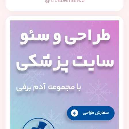
@zibabeman98