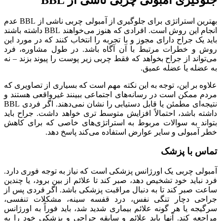
بهترین استراتژی برای جلوگیری از آمبولی چربی ناشی از BBL عدم
انجام این روش است. افرادی که هنوز می‌خواهند BBL داشته باشند
باید یک جراح دارای مجوز و با تجربه را انتخاب کنند که در مورد این
روش و خطرات مرتبط با آن آگاه باشد. در طول مشاوره، فرد
می‌تواند از جراح بخواهد که فقط چربی زیر پوست را پیوند بزند – نه
به عضله یا عضله عمیق.
علاوه بر این، توجه به این نکته مهم است که بسیاری از تصاویری که
مردم ممکن است در رسانه‌های اجتماعی ببینند غیرواقعی هستند و
نتیجه‌ای مطمئن یا قابل دستیابی را نشان نمی‌دهند. اگر فردی BBL
داشته باشد، احتمالاً افزایش متوسط ​​تری خواهد داشت. جراح باید
بتواند به سوالات مربوط به استراتژی‌های خاصی که برای کاهش
خطر آمبولی و سایر عوارض استفاده می‌کند پاسخ دهد.
تماس با پزشک
آمبولی چربی یک اورژانس پزشکی است که نیاز به توجه فوری دارد.
فرد نباید خود تشخیص دهد، صبر کند تا علائم از بین برود، یا چندین
ساعت صبر کند تا به دنبال مراقبت پزشکی باشد. اگر فردی پس از
جراحی دچار تنگی نفس، درد قفسه سینه، مشکلات تنفسی،
سرگیجه یا هر گونه علائم بیماری شدید شد، باید فوراً به اورژانس
مراجعه کند. آنها باید علائم و سابقه جراحی و پزشکی خود را به