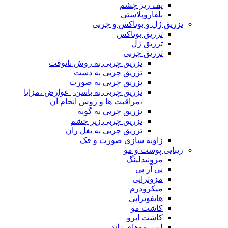
پف زیر چشم
بلفاروپلاستی
تزریق ژل و بوتاکس و چربی
تزریق بوتاکس
تزریق ژل
تزریق چربی
تزریق چربی به روش نانوفت
تزریق چربی به دست
تزریق چربی به صورت
تزریق چربی به باسن | عوارض ،مزایا
،مراقبت ها و روش انجام آن
تزریق چربی به گونه
تزریق چربی زیر چشم
تزریق چربی به بغل ران
زاویه سازی صورت و فک
زیبایی پوست و مو
مزونیدلینگ
پی آر پی
مزوتراپی
میکرودرم
هایفوتراپی
کاشت مو
کاشت ابرو
لیزر موهای زائد