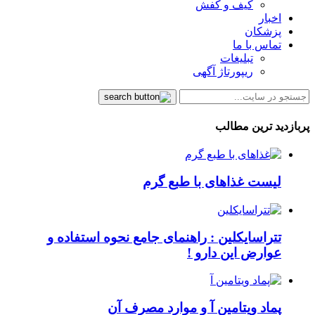
کیف و کفش
اخبار
پزشکان
تماس با ما
تبلیغات
ریپورتاژ آگهی
پربازدید ترین مطالب
لیست غذاهای با طبع گرم
تتراسایکلین : راهنمای جامع نحوه استفاده و
عوارض این دارو !
پماد ویتامین آ و موارد مصرف آن