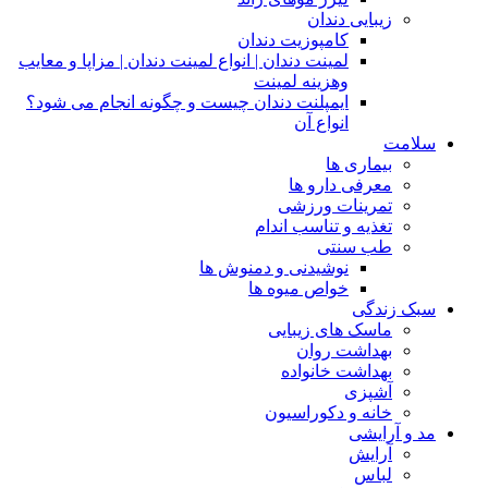
زیبایی دندان
کامپوزیت دندان
لمینت دندان | انواع لمینت دندان | مزاپا و معایب
وهزینه لمینت
ایمپلنت دندان چیست و چگونه انجام می شود؟
انواع آن
سلامت
بیماری ها
معرفی دارو ها
تمرینات ورزشی
تغذیه و تناسب اندام
طب سنتی
نوشیدنی و دمنوش ها
خواص میوه ها
سبک زندگی
ماسک های زیبایی
بهداشت روان
بهداشت خانواده
آشپزی
خانه و دکوراسیون
مد و آرایشی
آرایش
لباس