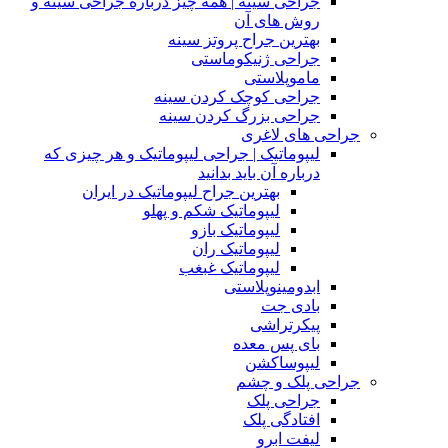
جراحی سینه | همه چیز درباره جراحی سینه و
روش های آن
بهترین جراح پروتز سینه
جراحی ژنیکوماستی
ماموپلاستی
جراحی کوچک کردن سینه
جراحی بزرگ کردن سینه
جراحی های لاغری
لیپوماتیک | جراحی لیپوماتیک و هر چیزی که
درباره آن باید بدانید
بهترین جراح لیپوماتیک در ایران
لیپوماتیک شکم و پهلو
لیپوماتیک بازو
لیپوماتیک ران
لیپوماتیک غبغب
ابدومینوپلاستی
بادی‌ جت
پیکرتراشی
بای پس معده
لیپوساکشن
جراحی پلک و چشم
جراحی پلک
افتادگی پلک
لیفت ابرو