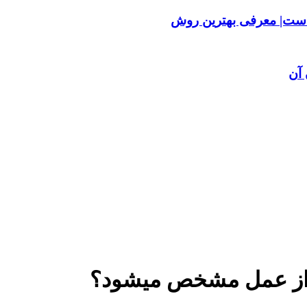
ست| معرفی بهترین روش
آن
د از عمل مشخص میشود؟