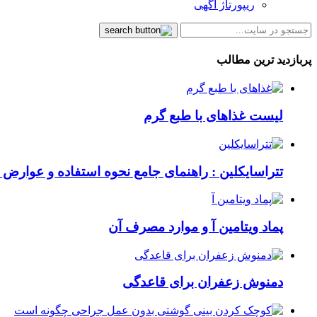
ریپورتاژ آگهی
پربازدید ترین مطالب
لیست غذاهای با طبع گرم
تتراسایکلین : راهنمای جامع نحوه استفاده و عوارض ای
پماد ویتامین آ و موارد مصرف آن
دمنوش زعفران برای قاعدگی