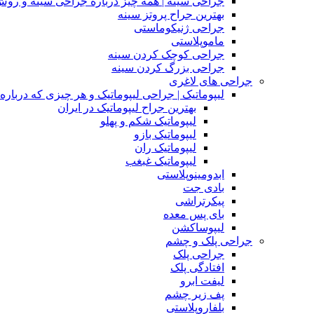
جراحی سینه | همه چیز درباره جراحی سینه و روش
بهترین جراح پروتز سینه
جراحی ژنیکوماستی
ماموپلاستی
جراحی کوچک کردن سینه
جراحی بزرگ کردن سینه
جراحی های لاغری
لیپوماتیک | جراحی لیپوماتیک و هر چیزی که درباره آن
بهترین جراح لیپوماتیک در ایران
لیپوماتیک شکم و پهلو
لیپوماتیک بازو
لیپوماتیک ران
لیپوماتیک غبغب
ابدومینوپلاستی
بادی‌ جت
پیکرتراشی
بای پس معده
لیپوساکشن
جراحی پلک و چشم
جراحی پلک
افتادگی پلک
لیفت ابرو
پف زیر چشم
بلفاروپلاستی