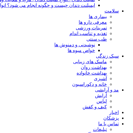
ایمپلنت دندان چیست و چگونه انجام می شود؟ انوا
سلامت
بیماری ها
معرفی دارو ها
تمرینات ورزشی
تغذیه و تناسب اندام
طب سنتی
نوشیدنی و دمنوش ها
خواص میوه ها
سبک زندگی
ماسک های زیبایی
بهداشت روان
بهداشت خانواده
آشپزی
خانه و دکوراسیون
مد و آرایشی
آرایش
لباس
کیف و کفش
اخبار
پزشکان
تماس با ما
تبلیغات