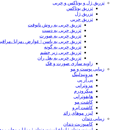
تزریق ژل و بوتاکس و چربی
تزریق بوتاکس
تزریق ژل
تزریق چربی
تزریق چربی به روش نانوفت
تزریق چربی به دست
تزریق چربی به صورت
تزریق چربی به باسن | عوارض ،مزایا ،مراقب
تزریق چربی به گونه
تزریق چربی زیر چشم
تزریق چربی به بغل ران
زاویه سازی صورت و فک
زیبایی پوست و مو
مزونیدلینگ
پی آر پی
مزوتراپی
میکرودرم
هایفوتراپی
کاشت مو
کاشت ابرو
لیزر موهای زائد
زیبایی دندان
کامپوزیت دندان
لمینت دندان | انواع لمینت دندان | مزاپا و معایب و