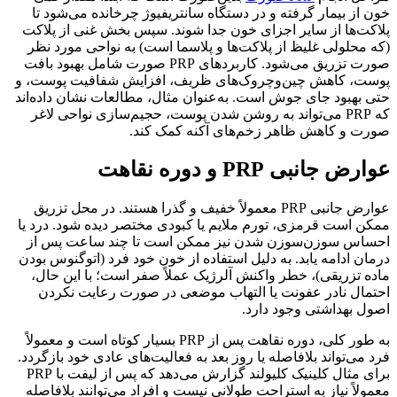
خون از بیمار گرفته و در دستگاه سانتریفیوژ چرخانده می‌شود تا
پلاکت‌ها از سایر اجزای خون جدا شوند. سپس بخش غنی از پلاکت
(که محلولی غلیظ از پلاکت‌ها و پلاسما است) به نواحی مورد نظر
صورت تزریق می‌شود. کاربردهای PRP صورت شامل بهبود بافت
پوست، کاهش چین‌وچروک‌های ظریف، افزایش شفافیت پوست، و
حتی بهبود جای جوش است. به‌عنوان مثال، مطالعات نشان داده‌اند
که PRP می‌تواند به روشن شدن پوست، حجیم‌سازی نواحی لاغر
صورت و کاهش ظاهر زخم‌های آکنه کمک کند.
عوارض جانبی PRP و دوره نقاهت
عوارض جانبی PRP معمولاً خفیف و گذرا هستند. در محل تزریق
ممکن است قرمزی، تورم ملایم یا کبودی مختصر دیده شود. درد یا
احساس سوزن‌سوزن شدن نیز ممکن است تا چند ساعت پس از
درمان ادامه یابد. به دلیل استفاده از خون خود فرد (اتوگنوس بودن
ماده تزریقی)، خطر واکنش آلرژیک عملاً صفر است؛ با این حال،
احتمال نادر عفونت یا التهاب موضعی در صورت رعایت نکردن
اصول بهداشتی وجود دارد.
به طور کلی، دوره نقاهت پس از PRP بسیار کوتاه است و معمولاً
فرد می‌تواند بلافاصله یا روز بعد به فعالیت‌های عادی خود بازگردد.
برای مثال کلینیک کلیولند گزارش می‌دهد که پس از لیفت با PRP
معمولاً نیاز به استراحت طولانی نیست و افراد می‌توانند بلافاصله