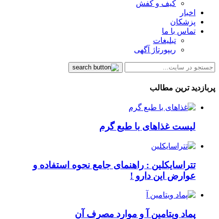
کیف و کفش
اخبار
پزشکان
تماس با ما
تبلیغات
ریپورتاژ آگهی
پربازدید ترین مطالب
لیست غذاهای با طبع گرم
تتراسایکلین : راهنمای جامع نحوه استفاده و
عوارض این دارو !
پماد ویتامین آ و موارد مصرف آن