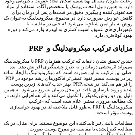
رعایت نکردن مسائل بهداشتی، امکان ایجاد عفونت باکتریایی وجود
دارد. به همین دلیل انتخاب پزشک یا متخصص آگاه، استفاده از مواد
ضدعفونی‌کننده و پیگیری دقیق مراقبت‌های پس از درمان برای
کاهش عوارض ضرورت دارد. در مجموع، میکرونیدلینگ به‌عنوان یک
روش بسیار ایمن شناخته می‌شود که حتی در مقایسه با
لایه‌برداری‌های عمیق‌، آسیب کمتری به اپیدرم وارد می‌کند و دوره
بهبود کوتاه‌تری دارد
مزایای ترکیب میکرونیدلینگ و PRP
چندین تحقیق نشان داده‌اند که ترکیب همزمان PRP با میکرونیدلینگ
می‌تواند اثربخشی درمان را به طرز چشمگیری افزایش دهد. ایده
اصلی این ترکیب به این صورت است که میکرونیدلینگ با ایجاد منافذ
ریز در پوست، مسیر نفوذ عمقی‌تر فاکتورهای رشد موجود در PRP
را فراهم می‌کند. در نتیجه،PRP بهتر جذب لایه‌های زیرین پوست
شده و روند بازسازی بافت در محل درمان تسریع می‌شود. به همین
دلیل این دو روش یکدیگر را تکمیل می‌کنند و اثر هم‌افزایی دارند. در
یک مطالعه مروری معتبر اعلام شده است که «ترکیب
میکرونیدلینگ با PRP به‌طور قابل ملاحظه‌ای در بهبود جوانسازی
پوست مؤثر است».
مطالعات بالینی نیز تاییدکننده این موضوع هستند. برای مثال، در یک
مطالعه کنترل‌شده با مقایسه دو نیم‌رخ پوست صورت،
شرکت‌کنندگان در نیمی از صورت میکرونیدلینگ معمولی و در نیم