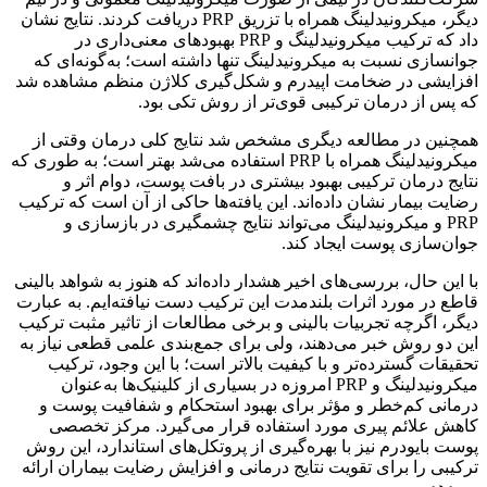
دیگر، میکرونیدلینگ همراه با تزریق PRP دریافت کردند. نتایج نشان
داد که ترکیب میکرونیدلینگ و PRP بهبودهای معنی‌داری در
جوانسازی نسبت به میکرونیدلینگ تنها داشته است؛ به‌گونه‌ای که
افزایشی در ضخامت اپیدرم و شکل‌گیری کلاژن منظم مشاهده شد
که پس از درمان ترکیبی قوی‌تر از روش تکی بود.
همچنین در مطالعه دیگری مشخص شد نتایج کلی درمان وقتی از
میکرونیدلینگ همراه با PRP استفاده می‌شد بهتر است؛ به طوری که
نتایج درمان ترکیبی بهبود بیشتری در بافت پوست، دوام اثر و
رضایت بیمار نشان داده‌اند. این یافته‌ها حاکی از آن است که ترکیب
PRP و میکرونیدلینگ می‌تواند نتایج چشمگیری در بازسازی و
جوان‌سازی پوست ایجاد کند.
با این حال، بررسی‌های اخیر هشدار داده‌اند که هنوز به شواهد بالینی
قاطع در مورد اثرات بلندمدت این ترکیب دست نیافته‌ایم. به عبارت
دیگر، اگرچه تجربیات بالینی و برخی مطالعات از تاثیر مثبت ترکیب
این دو روش خبر می‌دهند، ولی برای جمع‌بندی علمی قطعی نیاز به
تحقیقات گسترده‌تر و با کیفیت بالاتر است؛ با این وجود، ترکیب
میکرونیدلینگ و PRP امروزه در بسیاری از کلینیک‌ها به‌عنوان
درمانی کم‌خطر و مؤثر برای بهبود استحکام و شفافیت پوست و
کاهش علائم پیری مورد استفاده قرار می‌گیرد. مرکز تخصصی
پوست بایودرم نیز با بهره‌گیری از پروتکل‌های استاندارد، این روش
ترکیبی را برای تقویت نتایج درمانی و افزایش رضایت بیماران ارائه