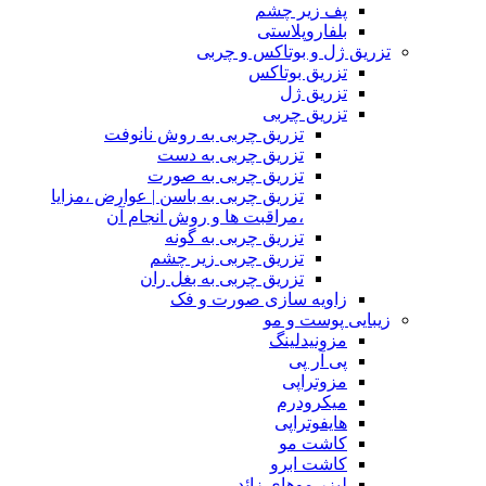
پف زیر چشم
بلفاروپلاستی
تزریق ژل و بوتاکس و چربی
تزریق بوتاکس
تزریق ژل
تزریق چربی
تزریق چربی به روش نانوفت
تزریق چربی به دست
تزریق چربی به صورت
تزریق چربی به باسن | عوارض ،مزایا
،مراقبت ها و روش انجام آن
تزریق چربی به گونه
تزریق چربی زیر چشم
تزریق چربی به بغل ران
زاویه سازی صورت و فک
زیبایی پوست و مو
مزونیدلینگ
پی آر پی
مزوتراپی
میکرودرم
هایفوتراپی
کاشت مو
کاشت ابرو
لیزر موهای زائد