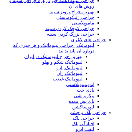
جراحی سینه | همه چیز درباره جراحی سینه و
روش های آن
بهترین جراح پروتز سینه
جراحی ژنیکوماستی
ماموپلاستی
جراحی کوچک کردن سینه
جراحی بزرگ کردن سینه
جراحی های لاغری
لیپوماتیک | جراحی لیپوماتیک و هر چیزی که
درباره آن باید بدانید
بهترین جراح لیپوماتیک در ایران
لیپوماتیک شکم و پهلو
لیپوماتیک بازو
لیپوماتیک ران
لیپوماتیک غبغب
ابدومینوپلاستی
بادی‌ جت
پیکرتراشی
بای پس معده
لیپوساکشن
جراحی پلک و چشم
جراحی پلک
افتادگی پلک
لیفت ابرو