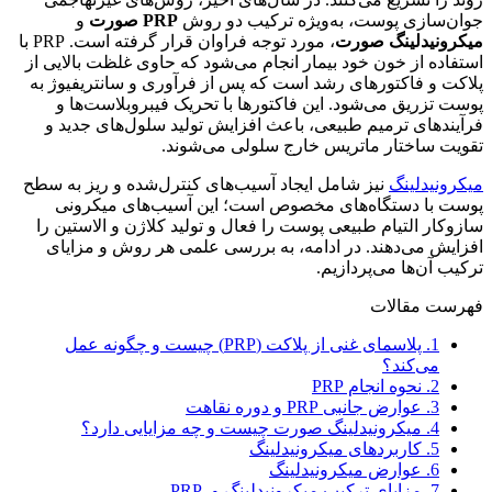
جوان‌سازی پوست، به‌ویژه ترکیب دو روش
PRP
صورت
و
میکرونیدلینگ صورت
، مورد توجه فراوان قرار گرفته است. PRP با
استفاده از خون خود بیمار انجام می‌شود که حاوی غلظت بالایی از
پلاکت و فاکتورهای رشد است که پس از فرآوری و سانتریفیوژ به
پوست تزریق می‌شود. این فاکتورها با تحریک فیبروبلاست‌ها و
فرآیندهای ترمیم طبیعی، باعث افزایش تولید سلول‌های جدید و
تقویت ساختار ماتریس خارج سلولی می‌شوند.
میکرونیدلینگ
نیز شامل ایجاد آسیب‌های کنترل‌شده و ریز به سطح
پوست با دستگاه‌های مخصوص است؛ این آسیب‌های میکرونی
سازوکار التیام طبیعی پوست را فعال و تولید کلاژن و الاستین را
افزایش می‌دهند. در ادامه، به بررسی علمی هر روش و مزایای
ترکیب آن‌ها می‌پردازیم.
فهرست مقالات
1.
پلاسمای غنی از پلاکت (PRP) چیست و چگونه عمل
می‌کند؟
2.
نحوه انجام PRP
3.
عوارض جانبی PRP و دوره نقاهت
4.
میکرونیدلینگ صورت چیست و چه مزایایی دارد؟
5.
کاربردهای میکرونیدلینگ
6.
عوارض میکرونیدلینگ
7.
مزایای ترکیب میکرونیدلینگ و PRP