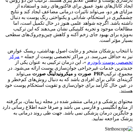
بازسازی پوست و کاهش علائم پیری هستند. ترکیب این دو روش با
ایجاد کانال‌های نفوذ عمیق برای فاکتورهای رشد و استفاده از
مزایای هر دو، می‌تواند تاثیرات درمانی مضاعف ایجاد کند و نتایج
چشمگیری در استحکام، شادابی و یکنواختی رنگ پوست به دنبال
داشته باشد. اگرچه شواهد علمی هنوز در حال تکمیل است، اما
مطالعات موجود و تجربه کلینیکی نشان می‌دهند که این ترکیب
به‌ویژه برای بهبود جای زخم آکنه و کاهش چین‌وچروک‌های سطحی
بسیار مؤثر است.
با انتخاب پزشکان متبحر و رعایت اصول بهداشتی، ریسک عوارض
نیز به حداقل می‌رسد. در مراکز تخصصی پوست از جمله «
مرکز
تخصصی پوست بایودرم
»، این درمان ترکیبی به عنوان یکی از
جدیدترین خدمات غیرجراحی جوان‌سازی پوست ارائه می‌شود. در
مجموع، ترکیب
PRP صورت
و
میکرونیدلینگ صورت
می‌تواند
گزینه‌ای عالی برای افرادی باشد که به دنبال روش‌های کم‌خطر و
در عین حال کارآمد برای جوان‌سازی و تقویت استحکام پوست خود
هستند.
محتوای پزشکی و درمانی منتشر شده در مجله زیبا بمان، برگرفته
از منابع انگلیسی و فارسی می باشد و صرفا جنبه اطلاع رسانی دارد
و جایگزین درمان پزشکی نمی باشد. جهت طی روند درمانی به
پزشک مراجعه نمایید.