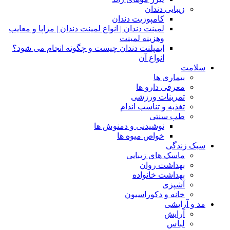
زیبایی دندان
کامپوزیت دندان
لمینت دندان | انواع لمینت دندان | مزاپا و معایب
وهزینه لمینت
ایمپلنت دندان چیست و چگونه انجام می شود؟
انواع آن
سلامت
بیماری ها
معرفی دارو ها
تمرینات ورزشی
تغذیه و تناسب اندام
طب سنتی
نوشیدنی و دمنوش ها
خواص میوه ها
سبک زندگی
ماسک های زیبایی
بهداشت روان
بهداشت خانواده
آشپزی
خانه و دکوراسیون
مد و آرایشی
آرایش
لباس