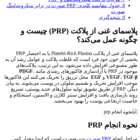
8.
جدول مقایسه کلیدی: PRP صورت در برابر میکرونیدلینگ
صورت
9.
نتیجه‌گیری
پلاسمای غنی از پلاکت (PRP) چیست و
چگونه عمل می‌کند؟
پلاسمای غنی از پلاکت Platelet-Rich Plasma یا به اختصار PRP
بخشی از خون خود فرد است که غلظت پلاکت و عوامل رشد آن به
طور مصنوعی افزایش داده می‌شود. به این ترتیب، پلاکت‌های
موجود در PRP با آزادسازی فاکتورهای رشدی مانند
،
PDGF
β
TGF-
،
VEGF
و
EGF
محل تزریق را تحریک می‌کنند این فاکتورها
موجب افزایش تحریک و تقسیم سلولی در پوست می‌شوند. به بیان
دیگر، PRP از طریق تشویق تولید سلول‌های جدید پوستی، تسریع
روند بازسازی بافت و افزایش سنتز کلاژن و الاستین، استحکام و
خاصیت ارتجاعی پوست را بهبود می‌بخشد.
نحوه انجام PRP
مراحل انجام
PRP صورت
بدین‌صورت است که ابتدا مقدار کمی