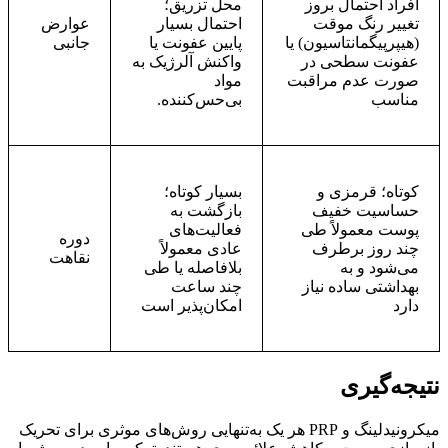
افراد احتمال بروز
محل تزریق؛
تغییر رنگ موقت
احتمال بسیار
عوارض
(هیپرپیگمانتاسیون) یا
پایین عفونت یا
جانبی
عفونت سطحی در
واکنش آلرژیک به
صورت عدم مراقبت
مواد
مناسب
بی‌حس‌کننده.
کوتاه؛ قرمزی و
بسیار کوتاه؛
حساسیت خفیف
بازگشت به
پوست معمولاً طی
فعالیت‌های
دوره
چند روز برطرف
عادی معمولاً
نقاهت
می‌شود و به
بلافاصله یا طی
بهداشتی ساده نیاز
چند ساعت
دارد
امکان‌پذیر است
نتیجه‌گیری
میکرونیدلینگ و PRP هر یک به‌تنهایی روش‌های موثری برای تحریک