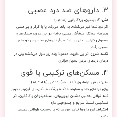
3. داروهای ضد درد عصبی
مثل:
گاباپنتین، پره‌گابالین (Lyrica)
اگر درد شما تیر می‌کشه، به پاها می‌زنه، یا با گزگز و بی‌حسی
همراهه، ممکنه منشأش عصبی باشه. در این موارد، مسکن‌های
معمولی کارایی ندارن و باید سراغ داروهای مخصوص دردهای
عصبی رفت.
نکته:
شروع اثر این داروها معمولاً چند روز طول می‌کشه ولی در
درمان دردهای مزمن بسیار مؤثرن.
4. مسکن‌های ترکیبی یا قوی
مثل:
نوافن، ترامادول (با نسخه)، کدئین (با احتیاط)
برای دردهای حاد و مقاوم، ممکنه پزشک مسکن‌های قوی‌تر تجویز
کنه. نوافن به‌دلیل داشتن ایبوپروفن، استامینوفن و کافئین، اثر
تسکینی نسبتاً سریع و چندوجهی داره.
احتیاط:
این داروها نباید خودسرانه یا به‌مدت طولانی مصرف
بشن.