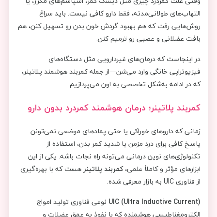
وقتی علت کمردرد چیزی مثل دیسک کمر، اسپاسم‌های مکرر، یا
التهاب‌های طولانی‌مدته، فقط دارو کافی نیست. باید سراغ
روش‌هایی رفت که هم بهبود گردش خون بدن رو تسهیل کنن، هم
بافت عضلانی و عصبی رو ترمیم کنن.
در اینجاست که درمان‌های غیردارویی مثل دستگاه‌های
فیزیوتراپی خانگی وارد می‌شن—از جمله کمربند هوشمند پلاتینر،
که در ادامه به‌شکل تخصصی به اون می‌پردازیم.
کمربند پلاتینر؛ درمان هوشمند کمردرد بدون دارو
زمانی که داروهای خوراکی یا حتی پمادهای موضعی نمی‌تونن
پاسخ کافی برای درد مزمن یا شدید کمر بدن، استفاده از
تکنولوژی‌های نوین درمانی می‌تونه راه نجات باشه. یکی از این
ابزارهای مؤثر و کاملاً علمی،
کمربند پلاتینر
هست که با بهره‌گیری
از فناوری UIC به بازار معرفی شده.
UIC (Ultra Inductive Current)
نوعی فناوری تولید امواج
الکترومغناطیسی هوشمنده که با نفوذ به عمق عضلات و