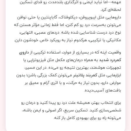
مهمه—اما نباید ایمنی و اثرگذاری بلندمدت رو فدای تسکین
لحظه‌ای کرد.
داروهایی مثل ایبوپروفن، دیکلوفناک، گاباپنتین یا حتی نوافن
می‌تونن به‌سرعت درد رو کم کنن، اما فقط زمانی مؤثر هستن که
نوع درد درست شناسایی شده باشه. دردهای عصبی، التهابی،
مکانیکی یا ترکیبی، هرکدوم نیاز به رویکرد خاص خودشون دارن.
واقعیت اینه که در بسیاری از موارد، استفاده ترکیبی از
داروی
کمردرد شدید
به همراه درمان‌های مکمل مثل فیزیوتراپی یا
تجهیزات هوشمند، بهترین نتیجه رو می‌ده. در این مسیر،
ابزارهایی مثل
کمربند پلاتینر
می‌تونن کمک بزرگی باشن؛ بدون
عوارض دارو، بدون نیاز به حرکت، و با اثری آرام و عمیق بر
بافت‌های آسیب‌دیده.
برای انتخاب بهتر، همیشه علت درد رو پیدا کنید و درمان رو
شخصی‌سازی کنید. تسکین سریع، اگر اصولی و ایمن باشه،
می‌تونه راه رو برای بهبودی کامل باز کنه.