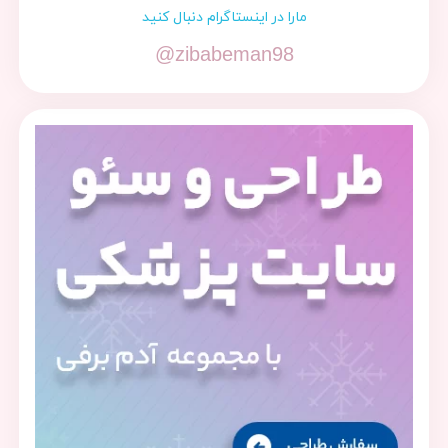
مارا در اینستاگرام دنبال کنید
@zibabeman98