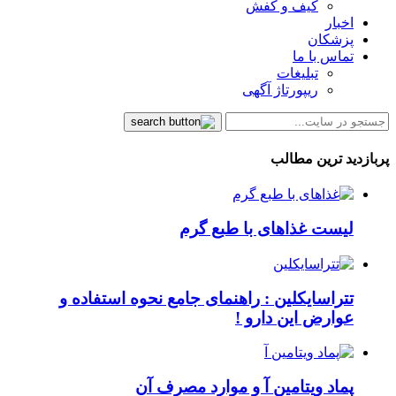
کیف و کفش
اخبار
پزشکان
تماس با ما
تبلیغات
ریپورتاژ آگهی
پربازدید ترین مطالب
لیست غذاهای با طبع گرم
تتراسایکلین : راهنمای جامع نحوه استفاده و
عوارض این دارو !
پماد ویتامین آ و موارد مصرف آن