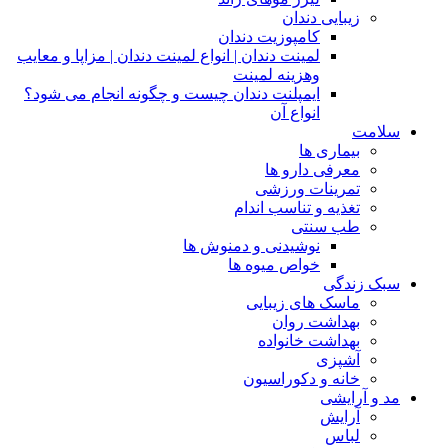
زیبایی دندان
کامپوزیت دندان
لمینت دندان | انواع لمینت دندان | مزاپا و معایب
وهزینه لمینت
ایمپلنت دندان چیست و چگونه انجام می شود؟
انواع آن
سلامت
بیماری ها
معرفی دارو ها
تمرینات ورزشی
تغذیه و تناسب اندام
طب سنتی
نوشیدنی و دمنوش ها
خواص میوه ها
سبک زندگی
ماسک های زیبایی
بهداشت روان
بهداشت خانواده
آشپزی
خانه و دکوراسیون
مد و آرایشی
آرایش
لباس