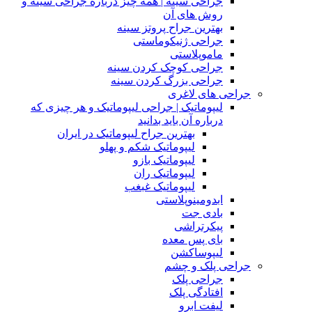
جراحی سینه | همه چیز درباره جراحی سینه و
روش های آن
بهترین جراح پروتز سینه
جراحی ژنیکوماستی
ماموپلاستی
جراحی کوچک کردن سینه
جراحی بزرگ کردن سینه
جراحی های لاغری
لیپوماتیک | جراحی لیپوماتیک و هر چیزی که
درباره آن باید بدانید
بهترین جراح لیپوماتیک در ایران
لیپوماتیک شکم و پهلو
لیپوماتیک بازو
لیپوماتیک ران
لیپوماتیک غبغب
ابدومینوپلاستی
بادی‌ جت
پیکرتراشی
بای پس معده
لیپوساکشن
جراحی پلک و چشم
جراحی پلک
افتادگی پلک
لیفت ابرو