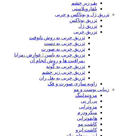
پف زیر چشم
بلفاروپلاستی
تزریق ژل و بوتاکس و چربی
تزریق بوتاکس
تزریق ژل
تزریق چربی
تزریق چربی به روش نانوفت
تزریق چربی به دست
تزریق چربی به صورت
تزریق چربی به باسن | عوارض ،مزایا
،مراقبت ها و روش انجام آن
تزریق چربی به گونه
تزریق چربی زیر چشم
تزریق چربی به بغل ران
زاویه سازی صورت و فک
زیبایی پوست و مو
مزونیدلینگ
پی آر پی
مزوتراپی
میکرودرم
هایفوتراپی
کاشت مو
کاشت ابرو
لیزر موهای زائد