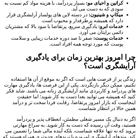
کراتین و احیای مو:
بسیار پردرآمد، با هزینه مواد کم نسبت به
سودی که به دست می آید.
میکاپ و شینیون:
در دسته لاین های پولساز آرایشگری قرار
دارد که همیشه پرطرفدار و محبوب است.
خدمات ابرو:
یادگیری سریع، پرتقاضا با سود بالا که مشتریان
دائمی برایتان می آورد.
خدمات پوست:
صفر تا صد دوره خدمات زیبایی و سلامت
پوست که مورد توجه همه افراد است.
چرا امروز بهترین زمان برای یادگیری
آرایشگری است؟
زندگی پر از فرصت هایی است که اگر به موقع از آن ها استفاده
نکنیم، ممکن دیگر بازنگردند. یکی از این فرصت ها، یادگیری مهارت
های پردرآمد و کاربردی مانند آرایشگری زنانه می باشند. شاید فکر
کنید که همیشه می توانید بعدا دست به کار شوید؛ اما حقیقت
اینجاست که بازار امروز پرتقاضا، رقابت فردا سخت تر و درآمد
همین حالا در انتظار شماست.
اگر به دنبال یک مسیر شغلی مطمئن، انعطاف پذیر و پردرآمد
هستید، وقت آن رسیده که دست به کار شوید. به سراغ مهارتی
بروید که نه تنها علاقه شماست، بلکه آینده مالی شما را تضمین می
کند. متدهای آرایشگری امروزه با ترندهای جدیدتری همراه هستند که