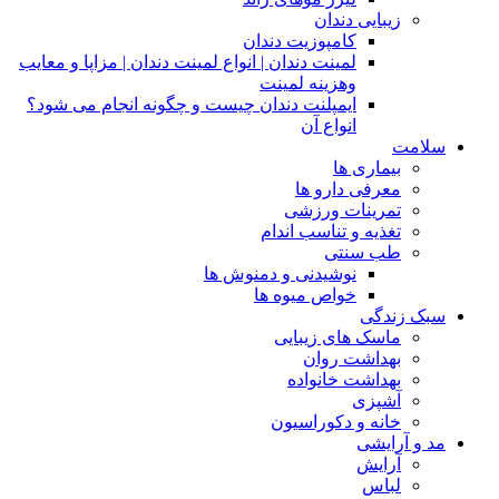
زیبایی دندان
کامپوزیت دندان
لمینت دندان | انواع لمینت دندان | مزاپا و معایب
وهزینه لمینت
ایمپلنت دندان چیست و چگونه انجام می شود؟
انواع آن
سلامت
بیماری ها
معرفی دارو ها
تمرینات ورزشی
تغذیه و تناسب اندام
طب سنتی
نوشیدنی و دمنوش ها
خواص میوه ها
سبک زندگی
ماسک های زیبایی
بهداشت روان
بهداشت خانواده
آشپزی
خانه و دکوراسیون
مد و آرایشی
آرایش
لباس