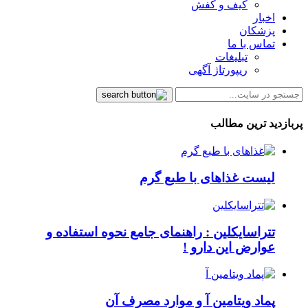
کیف و کفش
اخبار
پزشکان
تماس با ما
تبلیغات
ریپورتاژ آگهی
پربازدید ترین مطالب
لیست غذاهای با طبع گرم
تتراسایکلین : راهنمای جامع نحوه استفاده و
عوارض این دارو !
پماد ویتامین آ و موارد مصرف آن