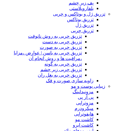
پف زیر چشم
بلفاروپلاستی
تزریق ژل و بوتاکس و چربی
تزریق بوتاکس
تزریق ژل
تزریق چربی
تزریق چربی به روش نانوفت
تزریق چربی به دست
تزریق چربی به صورت
تزریق چربی به باسن | عوارض ،مزایا
،مراقبت ها و روش انجام آن
تزریق چربی به گونه
تزریق چربی زیر چشم
تزریق چربی به بغل ران
زاویه سازی صورت و فک
زیبایی پوست و مو
مزونیدلینگ
پی آر پی
مزوتراپی
میکرودرم
هایفوتراپی
کاشت مو
کاشت ابرو
لیزر موهای زائد