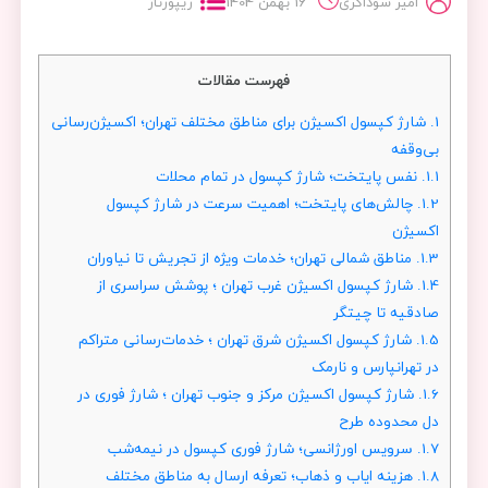
امیر سوداگری
16 بهمن 1404
ریپورتاژ
فهرست مقالات
1.
شارژ کپسول اکسیژن برای مناطق مختلف تهران؛ اکسیژن‌رسانی
بی‌وقفه
1.1.
نفس پایتخت؛ شارژ کپسول در تمام محلات
1.2.
چالش‌های پایتخت؛ اهمیت سرعت در شارژ کپسول
اکسیژن
1.3.
مناطق شمالی تهران؛ خدمات ویژه از تجریش تا نیاوران
1.4.
شارژ کپسول اکسیژن غرب تهران ؛ پوشش سراسری از
صادقیه تا چیتگر
1.5.
شارژ کپسول اکسیژن شرق تهران ؛ خدمات‌رسانی متراکم
در تهرانپارس و نارمک
1.6.
شارژ کپسول اکسیژن مرکز و جنوب تهران ؛ شارژ فوری در
دل محدوده طرح
1.7.
سرویس اورژانسی؛ شارژ فوری کپسول در نیمه‌شب
1.8.
هزینه ایاب و ذهاب؛ تعرفه ارسال به مناطق مختلف