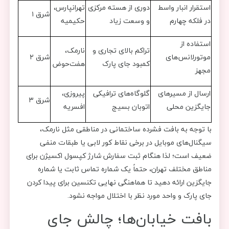
استقرار انبار واسط
دوری از هسته مرکزی
تهرانپارس،
شرق ۱
در فلکه چهارم
و وسعت زیاد
حکیمیه
استفاده از
تراکم بالای تجاری و
نارمک،
موتور‌لانس‌های
شرق ۲
کمبود جای پارک
هفت‌حوض
مجهز
ارسال از مسیرهای
گلوگاه‌های ترافیکی
پیروزی،
شرق ۳
جایگزین محلی
اتوبان بسیج
افسریه
با توجه به بافت فشرده ساختمانی در مناطقی مثل نارمک،
سیگنال‌های موبایل در برخی نقاط کور لابی یا طبقات منفی
ضعیف است؛ لذا هنگام ثبت سفارش شارژ کپسول اکسیژن برای
مناطق مختلف تهران، حتماً یک شماره تماس ثابت یا شماره
جایگزین ارائه دهید تا هماهنگی نهایی تکنسین برای پیدا کردن
جای پارک و واحد مورد نظر با اختلال مواجه نشود.
بافت خیابان‌ها؛ چالش جای