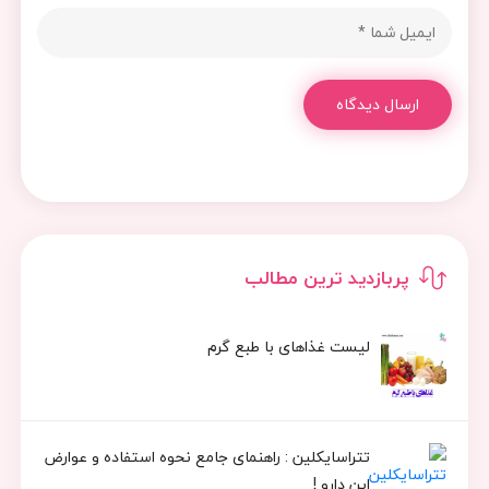
ارسال دیدگاه
پربازدید ترین مطالب
لیست غذاهای با طبع گرم
تتراسایکلین : راهنمای جامع نحوه استفاده و عوارض
این دارو !