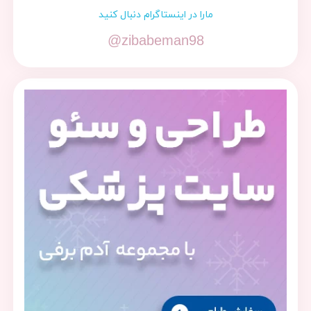
مارا در اینستاگرام دنبال کنید
@zibabeman98