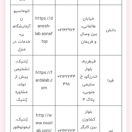
اتوماسیو
خیابان
https://d
ن
طالقانی،
anesh-
آزمایشگاه
دانش
02162974
بین وصال
lab.asnaf
ی،
و فریمان
.top
خدمات در
منزل
قیطریه،
ژنتیک،
بلوار
تشخیص
https://f
اندرزگو، خ
02122244
پیش از
فردا
ardalab.c
سلیمی
498
تولد،
om
جنوبی،
مشاوره
پلاک ۴
ژنتیک
بلوار
http://w
کشاورز،
ژنتیک،
ww.noorl
بین کارگر
ایمونوفلور
نور
02162723
ab.com/