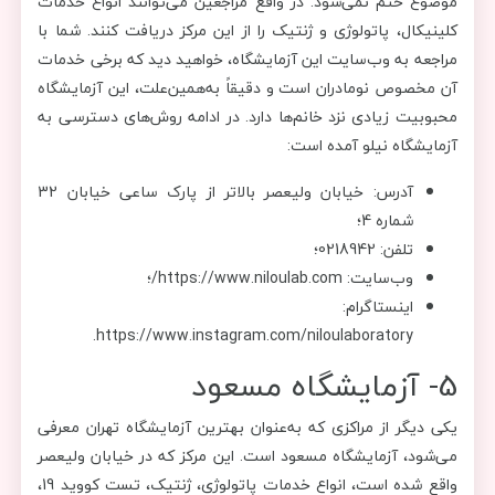
موضوع ختم نمی‌شود. در واقع مراجعین می‌توانند انواع خدمات
کلینیکال، پاتولوژی و ژنتیک را از این مرکز دریافت کنند. شما با
مراجعه به وب‌سایت این آزمایشگاه، خواهید دید که برخی خدمات
آن مخصوص نومادران است و دقیقاً به‌همین‌علت، این آزمایشگاه
محبوبیت زیادی نزد خانم‌ها دارد. در ادامه روش‌های دسترسی به
آزمایشگاه نیلو آمده است:
آدرس: خیابان ولیعصر بالاتر از پارک ساعی خیابان 32
شماره 4؛
تلفن: 0218942؛
وب‌سایت: https://www.niloulab.com/؛
اینستاگرام:
https://www.instagram.com/niloulaboratory.
5- آزمایشگاه مسعود
یکی دیگر از مراکزی که به‌عنوان بهترین آزمایشگاه تهران معرفی
می‌شود، آزمایشگاه مسعود است. این مرکز که در خیابان ولیعصر
واقع شده است، انواع خدمات پاتولوژی، ژنتیک، تست کووید 19،