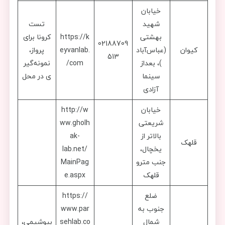
خیابان
شهید
تست
بهشتی
https://k
کرونا برای
02188709
کیوان
(عباس‌آباد
eyvanlab.
پرواز،
513
)، بعداز
com/
نمونه‌گیر
سینما
ی در محل
آزادی
خیابان
http://w
شریعتی
ww.gholh
بالاتر از
ak-
قلهک
یخچال،
lab.net/
جنب مترو
MainPag
قلهک
e.aspx
ضلع
https://
جنوب به
www.par
شمال
sehlab.co
بیوشیمی،