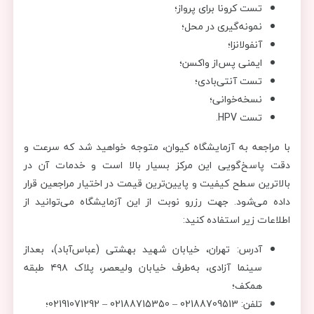
تست کرونا برای پرواز؛
نمونه‌گیری در محل؛
آنفولانزا؛
ایمنی پس‌از واکسن؛
تست آنتی‌بادی؛
نسخه‌خوانی؛
تست HPV.
با مراجعه به آزمایشگاه کیوان، متوجه خواهید شد که سرعت و
دقت پاسخ‌گویی این مرکز بسیار بالا است و خدمات آن در
بالاترین سطح کیفیت و پایین‌ترین قیمت در اختیار مراجعین قرار
داده می‌شود. جهت رزرو نوبت از این آزمایشگاه می‌توانید از
اطلاعات زیر استفاده کنید:
آدرس: تهران، خیابان شهید بهشتی (عباس‌آباد)، بعداز
سینما آزادی، به‌طرف خیابان ولیعصر، پلاک ۴۹۸ طبقه
همکف؛
تلفن: 02188709513 – 02188715350 – 02191071292؛