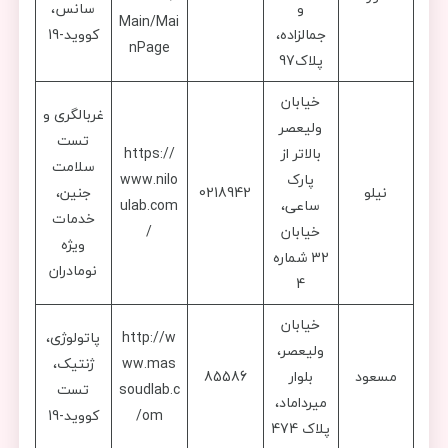
و
سانس،
Main/Mai
جمالزاده،
کووید-19
nPage
پلاک97
خیابان
غربالگری و
ولیعصر
تست
بالاتر از
https://
سلامت
پارک
www.nilo
نیلو
0218942
جنین،
ساعی،
ulab.com
خدمات
خیابان
/
ویژه
32 شماره
نومادران
4
خیابان
http://w
پاتولوژی،
ولیعصر،
ww.mas
ژنتیک،
مسعود
بلوار
85586
soudlab.c
تست
میرداماد،
om/
کووید-19
پلاک 474