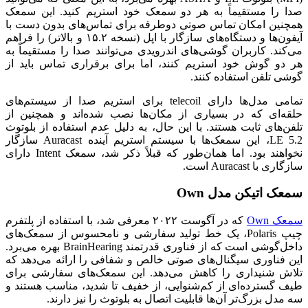
صدا را مستقیماً به هر دو سمعک خود استریم کنید. این سمعک
همچنین امکان تماس صوتی دوطرفه برای تماس‌های بدون دست با
آیفون‌ها و دستگاه‌های سازگار با اپل (نسخه ۱۵.۲ و بالاتر) را فراهم
می‌کند. کاربران گوشی‌های اندرویدی می‌توانند صدا را مستقیماً به
هر دو گوش خود استریم کنند، اما برای برقراری تماس باید از
گوشی تلفن استفاده کنند.
تمامی مدل‌ها دارای telecoil برای استریم صدا از سیستم‌های
حلقه‌ای که در بسیاری از مکان‌ها نصب شده‌اند و همچنین از
تلفن‌های ثابت هستند. با این حال، به دلیل عدم استفاده از بلوتوث
LE 5.2، این سمعک‌ها با سیستم استریم آینده Auracast سازگار
نخواهند بود. اما همان‌طور که قبلاً ذکر شد، سمعک Intent دارای
سازگاری با Auracast است.
سمعک اتیکن مدل Own
سمعک Own
که در آگوست ۲۰۲۲ معرفی شد، با استفاده از پلتفرم
چیپ Polaris، یک خط تولید سفارشی و نامحسوس از سمعک‌های
داخل‌گوشی است که از فناوری قدرتمند BrainHearing بهره می‌برد.
این فناوری سیگنال‌های صوتی خالص و شفافی را ارائه می‌دهد که
تلاش شنیداری را کاهش می‌دهد. این سمعک‌های سفارشی برای
طیف گسترده‌ای از کم‌شنوایی، از خفیف تا شدید، مناسب هستند و
سه مدل بزرگ‌تر آن‌ها قابلیت اتصال به بلوتوث را نیز دارند.