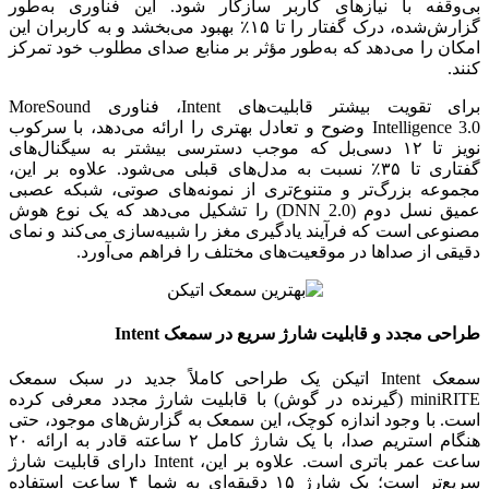
بی‌وقفه با نیازهای کاربر سازگار شود. این فناوری به‌طور
گزارش‌شده، درک گفتار را تا ۱۵٪ بهبود می‌بخشد و به کاربران این
امکان را می‌دهد که به‌طور مؤثر بر منابع صدای مطلوب خود تمرکز
کنند.
برای تقویت بیشتر قابلیت‌های Intent، فناوری MoreSound
Intelligence 3.0 وضوح و تعادل بهتری را ارائه می‌دهد، با سرکوب
نویز تا ۱۲ دسی‌بل که موجب دسترسی بیشتر به سیگنال‌های
گفتاری تا ۳۵٪ نسبت به مدل‌های قبلی می‌شود. علاوه بر این،
مجموعه بزرگ‌تر و متنوع‌تری از نمونه‌های صوتی، شبکه عصبی
عمیق نسل دوم (DNN 2.0) را تشکیل می‌دهد که یک نوع هوش
مصنوعی است که فرآیند یادگیری مغز را شبیه‌سازی می‌کند و نمای
دقیقی از صداها در موقعیت‌های مختلف را فراهم می‌آورد.
طراحی مجدد و قابلیت شارژ سریع در سمعک Intent
سمعک Intent اتیکن یک طراحی کاملاً جدید در سبک سمعک
miniRITE (گیرنده در گوش) با قابلیت شارژ مجدد معرفی کرده
است. با وجود اندازه کوچک، این سمعک به گزارش‌های موجود، حتی
هنگام استریم صدا، با یک شارژ کامل ۲ ساعته قادر به ارائه ۲۰
ساعت عمر باتری است. علاوه بر این، Intent دارای قابلیت شارژ
سریع‌تر است؛ یک شارژ ۱۵ دقیقه‌ای به شما ۴ ساعت استفاده