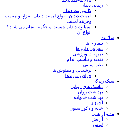
زیبایی دندان
کامپوزیت دندان
لمینت دندان | انواع لمینت دندان | مزاپا و معایب
وهزینه لمینت
ایمپلنت دندان چیست و چگونه انجام می شود؟
انواع آن
سلامت
بیماری ها
معرفی دارو ها
تمرینات ورزشی
تغذیه و تناسب اندام
طب سنتی
نوشیدنی و دمنوش ها
خواص میوه ها
سبک زندگی
ماسک های زیبایی
بهداشت روان
بهداشت خانواده
آشپزی
خانه و دکوراسیون
مد و آرایشی
آرایش
لباس