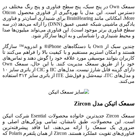
سمعک Own در پنج سبک، پنج سطح فناوری و پنج رنگ مختلف در
دسترس است. این مدل با بهره‌گیری از فناوری محصول Oticon
More، امکاناتی مانند BrainHearing برای شنیداری آسان‌تر و فناوری
یادگیری ماشینی شبکه عصبی عمیق (DNN) را ارائه می‌دهد (در سه
سطح فناوری برتر موجود است). این فناوری می‌تواند میلیون‌ها صدا
و محیط شنیداری را شناسایی و به آن‌ها سازگار شود.
چندین سبک از Own با دستگاه‌های iPhone® و اندروید™ سازگار
هستند و امکان استریم مستقیم و با کیفیت بالا را فراهم می‌کنند تا
کاربران بتوانند موسیقی مورد علاقه خود را گوش دهند و تماس‌های
خود را از طریق سمعک مدیریت کنند. با این حال، سمعک Own
دارای گزینه قابل شارژ نیست. مدل‌های IIC و CIC از باتری سایز ۱۰
و مدل‌های ITC، نیمه‌شل و فول‌شل ITE از باتری سایز ۳۱۲ استفاده
می‌کنند.
سمعک اتیکن مدل Zircon
سمعک Zircon جدیدترین خانواده محصولات Esential شرکت اتیکن
است. این محصولات، طبق نامشان، تمامی ویژگی‌های اصلی و
ضروری یک سمعک را ارائه می‌دهند، اما فاقد پیشرفته‌ترین
فناوری‌های تقویت عملکرد هستند. Zircon از همان پلتفرم Polaris که