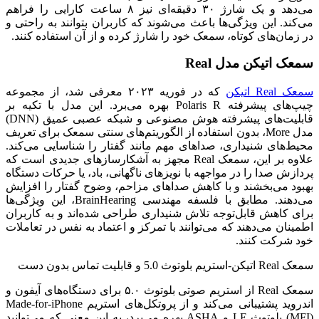
می‌دهد و یک شارژ ۳۰ دقیقه‌ای نیز ۸ ساعت کارایی را فراهم
می‌کند. این ویژگی‌ها باعث می‌شوند که کاربران بتوانند به راحتی و
در زمان‌های کوتاه، سمعک خود را شارژ کرده و از آن استفاده کنند.
سمعک اتیکن مدل Real
سمعک Real اتیکن
که در فوریه ۲۰۲۳ معرفی شد، از مجموعه
چیپ‌های پیشرفته Polaris R بهره می‌برد. این مدل با تکیه بر
قابلیت‌های پیشرفته هوش مصنوعی و شبکه عصبی عمیق (DNN)
مدل More، بدون استفاده از الگوریتم‌های سنتی سمعک برای تعریف
محیط‌های شنیداری، صداهای مهم مانند گفتار را شناسایی می‌کند.
علاوه بر این، سمعک Real مجهز به آشکارسازهای جدیدی است که
پردازش صدا را در مواجهه با نویزهای ناگهانی، باد، یا حرکات دستگاه
بهبود می‌بخشند و با کاهش صداهای مزاحم، وضوح گفتار را افزایش
می‌دهند. مطابق با فلسفه مهندسی BrainHearing، این ویژگی‌ها
برای کاهش قابل‌توجه تلاش شنیداری طراحی شده‌اند و به کاربران
اطمینان می‌دهند که می‌توانند با تمرکز و اعتماد به نفس در تعاملات
خود شرکت کنند.
سمعک Real اتیکن-استریم بلوتوث 5.0 و قابلیت تماس بدون دست
سمعک Real از استریم صوتی بلوتوث ۵.۰ برای دستگاه‌های آیفون و
اندروید پشتیبانی می‌کند و از پروتکل‌های استریم Made-for-iPhone
(MFI) بلوتوث LE و ASHA بهره می‌برد، به این معنی که می‌توانید