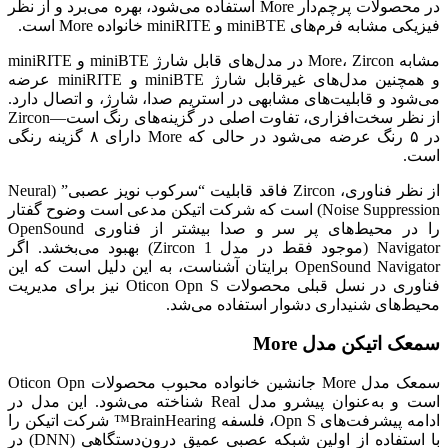
در محصولات پرچم‌دار More استفاده می‌شود، بهره می‌برد و از نظر
فیزیکی مشابه فرم‌های miniBTE و miniRITE خانواده More است.
مشابه More، Zircon در مدل‌های قابل شارژ miniBTE و miniRITE
و همچنین مدل‌های غیرقابل شارژ miniBTE و miniRITE عرضه
می‌شود و قابلیت‌های مشابهی در استریم صدا، شارژ، و اتصال دارد.
از نظر سخت‌افزاری، تفاوت اصلی در گزینه‌های رنگ است—Zircon
در ۵ رنگ عرضه می‌شود در حالی که More دارای ۸ گزینه رنگی
است.
از نظر فناوری، Zircon فاقد قابلیت “سرکوب نویز عصبی” (Neural
Noise Suppression) است که شرکت اتیکن مدعی است وضوح گفتار
را در محیط‌های پر سر و صدا بیشتر از فناوری OpenSound
Navigator (موجود فقط در مدل Zircon 1) بهبود می‌بخشد. اگر
OpenSound Navigator برایتان آشناست، به این دلیل است که این
فناوری در نسل قبلی محصولات Oticon Opn S نیز برای مدیریت
محیط‌های شنیداری دشوار استفاده می‌شد.
سمعک اتیکن مدل More
سمعک مدل More جانشین خانواده محبوب محصولات Oticon Opn
است و به‌عنوان پیشرو مدل Real شناخته می‌شود. این مدل در
ادامه پیشرفت‌های Opn S، فلسفه BrainHearing™ شرکت اتیکن را
با استفاده از اولین شبکه عصبی عمیق درون‌دستگاهی (DNN) در