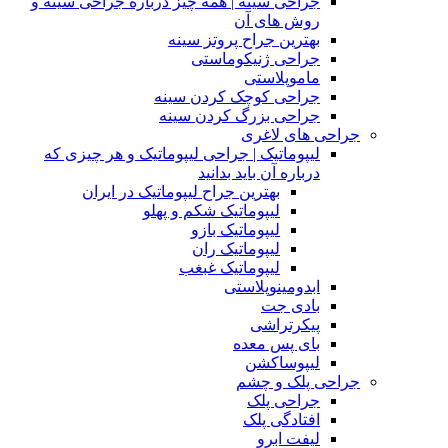
جراحی سینه | همه چیز درباره جراحی سینه و
روش های آن
بهترین جراح پروتز سینه
جراحی ژنیکوماستی
ماموپلاستی
جراحی کوچک کردن سینه
جراحی بزرگ کردن سینه
جراحی های لاغری
لیپوماتیک | جراحی لیپوماتیک و هر چیزی که
درباره آن باید بدانید
بهترین جراح لیپوماتیک در ایران
لیپوماتیک شکم و پهلو
لیپوماتیک بازو
لیپوماتیک ران
لیپوماتیک غبغب
ابدومینوپلاستی
بادی‌ جت
پیکرتراشی
بای پس معده
لیپوساکشن
جراحی پلک و چشم
جراحی پلک
افتادگی پلک
لیفت ابرو