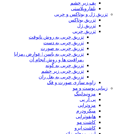
پف زیر چشم
بلفاروپلاستی
تزریق ژل و بوتاکس و چربی
تزریق بوتاکس
تزریق ژل
تزریق چربی
تزریق چربی به روش نانوفت
تزریق چربی به دست
تزریق چربی به صورت
تزریق چربی به باسن | عوارض ،مزایا
،مراقبت ها و روش انجام آن
تزریق چربی به گونه
تزریق چربی زیر چشم
تزریق چربی به بغل ران
زاویه سازی صورت و فک
زیبایی پوست و مو
مزونیدلینگ
پی آر پی
مزوتراپی
میکرودرم
هایفوتراپی
کاشت مو
کاشت ابرو
لیزر موهای زائد