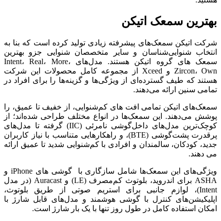
بهترین سمعک اتیکن
شرکت اتیکن سمعک‌های پیشرفته‌ زیادی تولید کرده است که بنا به
انتخاب شنوایی‌شناسان و سایر متخصصان شنوایی جزو بهترین
سمعک های گروه اتیکن هستند. مدل‌های Intent، Real، More،
Zircon، Own و Xceed از مجموعه کامل محصولات این شرکت
هستند که طیف گسترده‌ای از ویژگی‌ها و گزینه‌ها را برای افراد در
تمامی سنین ارائه می‌دهند.
سمعک‌های اتیکن تمامی افت های کم‌شنوایی، از خفیف تا عمیق، را
پوشش می‌دهند. این سمعک‌ها در انواع مختلف طراحی شده‌اند؛ از
کوچک‌ترین مدل‌های داخل‌گوشی نامرئی (IIC) گرفته تا مدل‌های
پرقدرت پشت‌گوشی (BTE)، و راهکارهایی متناسب با نیاز کاربران
جدید، کودکان، سالمندان و افرادی با کم‌شنوایی شدید تا عمیق ارائه
می دهند.
ویژگی‌های این سمعک‌ها شامل سازگاری با گوشی های iPhone و
ASHA برای اندروید، بلوتوث کم‌مصرف (LE) و Auracast (در مدل
Intent)، لوازم جانبی برای استریم صوتی از طریق بلوتوث،
اپلیکیشن‌های کنترل با گوشی هوشمند و مدل‌های قابل شارژ با
امکان استفاده کامل در طول روز تنها با یک بار شارژ است.