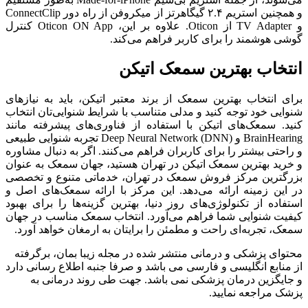
و همچنین استریم ۲.۴ گیگاهرتز از میکروفن از راه دور ConnectClip
و TV Adapter از Oticon. علاوه بر این، Oticon ON App کنترل
گوشی هوشمند را برای کاربر فراهم می‌کند.
انتخاب بهترین سمعک اتیکن
برای انتخاب بهترین سمعک از برند معتبر اتیکن، باید به نیازهای
شنوایی خود توجه کنید و مدلی متناسب با شرایط شنوایی‌تان انتخاب
کنید. سمعک‌های اتیکن با استفاده از فناوری‌های پیشرفته مانند
BrainHearing و Deep Neural Network (DNN) تجربه شنوایی طبیعی
و راحتی بیشتر را برای کاربران فراهم می‌کنند. اگر به دنبال مشاوره
و خرید بهترین سمعک اتیکن در تهران هستید، جهان سمعک به عنوان
بزرگترین مرکز فروش سمعک در تهران، خدماتی متنوع و تخصصی
در این زمینه ارائه می‌دهد. این مرکز با ارائه سمعک‌های اصل و
استفاده از تکنولوژی‌های روز دنیا، بهترین گزینه‌ها را برای بهبود
کیفیت شنوایی شما فراهم می‌آورد. انتخاب سمعک مناسب در جهان
سمعک، تجربه‌ای راحت و مطمئن را برایتان به ارمغان خواهد آورد.
محتوای پزشکی و درمانی منتشر شده در مجله زیبا بمان، برگرفته
از منابع انگلیسی و فارسی می باشد و صرفا جنبه اطلاع رسانی دارد
و جایگزین درمان پزشکی نمی باشد. جهت طی روند درمانی به
پزشک مراجعه نمایید.