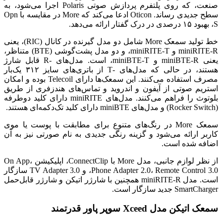
صنعت، که روی پلتفرم پردازش صوتی Polaris اجرا می‌شود، به
سطح جدیدی رساند. Oticon ادعا می‌کند که More در مقایسه با Opn
S، بهبود ۱۵ درصدی در درک گفتار ارائه می‌دهد.
خط تولید سمعک More شامل دو مدل گیرنده در کانال (RIC)، یعنی
miniRITE-R و miniRITE-T، و دو مدل پشت‌گوشی (BTE) متناظر،
یعنی miniBTE-R و miniBTE-T، است. مدل‌های -R قابل شارژ
هستند، در حالی که مدل‌های -T از باتری‌های سایز ۳۱۲ یک‌بار
مصرف استفاده می‌کنند. این سمعک‌ها دارای Telecoil بوده و امکان
استریم صوتی از آیفون و اندروید و تماس‌های هندزفری از طریق
بلوتوث را فراهم می‌کنند. مدل‌های miniRITE دارای کلید دوطرفه
(Rocker Switch) و مدل‌های miniBTE دارای کلید تک‌دکمه‌ای هستند.
سمعک More در رنگ‌های متنوع برای مطابقت با پوست یا موی
کاربر ارائه می‌شود و گزینه رنگی جدیدی به نام صورتی نیز به آن
اضافه شده است.
از نظر لوازم جانبی، مدل More با ConnectClip، اپلیکیشن On App،
Phone Adapter 2.0، Remote Control 3.0، و TV Adapter 3.0 سازگار
است. مدل miniRITE-R همچنین با شارژر اتیکن و شارژر قابل‌حمل
SmartCharger جدید سازگار است.
سمعک اتیکن مدل Xceed سوپر پاور قدرتمند