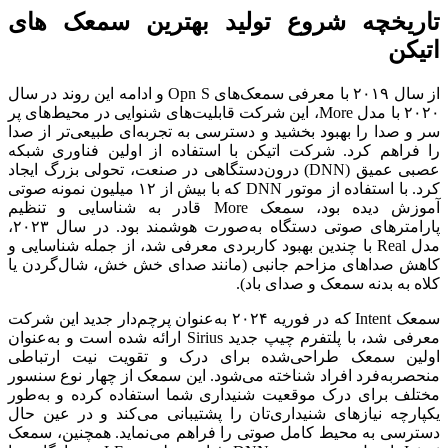
تاریخچه شروع تولید بهترین سمعک های
اتیکن
از سال ۲۰۱۹ با معرفی سمعک‌های Opn S و ادامه این روند در سال
۲۰۲۰ با مدل More، این شرکت قابلیت‌های شنوایی در محیط‌های پر
سر و صدا را بهبود بخشید و دسترسی به تجربه‌ای طبیعی‌تر از صدا
را فراهم کرد. شرکت اتیکن با استفاده از اولین فناوری شبکه
عصبی عمیق (DNN) درون‌دستگاهی در صنعت، تحولی بزرگ ایجاد
کرد. با استفاده از موتور DNN که با بیش از ۱۲ میلیون نمونه صوتی
آموزش دیده بود، سمعک More قادر به شناسایی و تنظیم
پارامترهای صوتی دستگاه به‌صورت هوشمند بود. در سال ۲۰۲۳،
مدل Real با چندین بهبود کاربردی معرفی شد، از جمله شناسایی و
کاهش صداهای مزاحم جانبی (مانند صدای خش خش، شال‌گردن یا
کلاه به بدنه سمعک و صدای باد).
سمعک Intent که در فوریه ۲۰۲۴ به‌عنوان پرچم‌دار جدید این شرکت
معرفی شد، با پلتفرم چیپ جدید Sirius ارائه شده است و به‌عنوان
اولین سمعک طراحی‌شده برای درک و تقویت نیت ارتباطی
منحصربه‌فرد افراد شناخته می‌شود. این سمعک از چهار نوع سنسور
مختلف برای درک موقعیت شنیداری شما استفاده کرده و به‌طور
یکپارچه نیازهای شنیداری‌تان را پشتیبانی می‌کند و در عین حال
دسترسی به محیط کامل صوتی را فراهم می‌نماید. همچنین، سمعک