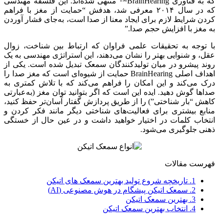
که به فناوری BrainHearing™ منتهی شده‌اند. این فلسفه مهندسی
که در سال ۲۰۱۴ معرفی شد، هدفش “حمایت از مغز با فراهم
کردن شرایط لازم برای ایجاد معنا از صدا است، به‌جای فشار آوردن
به مغز با افزایش حجم صدا.”
با توجه به تحقیقات علمی فراوان که ارتباط بین شناخت، زوال
عقل، و شنوایی بهتر را نشان می‌دهند، این استراتژی مهندسی به یک
روند پیشرو در میان تولیدکنندگان سمعک تبدیل شده است. یکی از
اهداف اصلی BrainHearing حمایت از شیوه‌ای است که مغز صدا را
درک می‌کند و این امکان را فراهم می‌کند که با تلاش کمتری به
صداها گوش دهید. ایده این است که اگر بتوانید توان مغز (به‌عبارتی
کاهش “بار شناختی”) را از طریق پردازش گفتار آسان‌تر حفظ کنید،
منابع بیشتری برای فعالیت‌های شناختی دیگر مانند فکر کردن و
انتخاب کلمات در اختیار خواهید داشت و در عین حال از خستگی
ذهنی جلوگیری می‌شود.
فهرست مقالات
1.
تاریخچه شروع تولید بهترین سمعک های اتیکن
2.
سمعک اتیکن پیشگام در هوش مصنوعی (AI)
3.
بهترین سمعک اتیکن
4.
انتخاب بهترین سمعک اتیکن