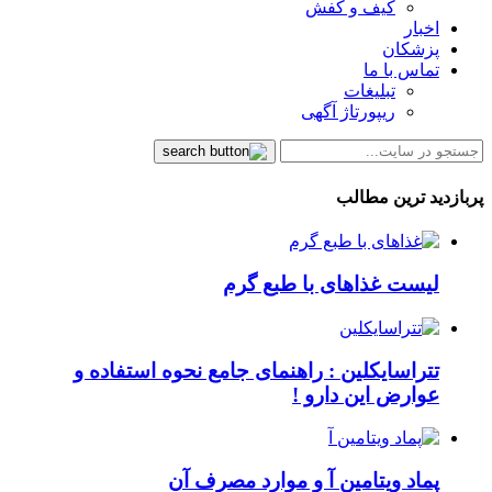
کیف و کفش
اخبار
پزشکان
تماس با ما
تبلیغات
ریپورتاژ آگهی
پربازدید ترین مطالب
لیست غذاهای با طبع گرم
تتراسایکلین : راهنمای جامع نحوه استفاده و
عوارض این دارو !
پماد ویتامین آ و موارد مصرف آن