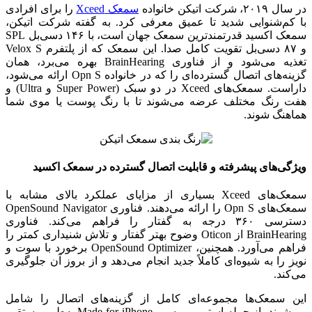
در سال ۲۰۱۹، شرکت اتیکن خانواده
سمعک‌ Xceed
را برای افرادی
با کم‌شنوایی شدید تا عمیق معرفی کرد. به گفته شرکت اتیکن،
سمعک اکسید قدرتمندترین سمعک جهان است، با ۱۴۶ دسی‌بل SPL
و ۸۷ دسی‌بل تقویت کامل صدا. این سمعک که از پلتفرم Velox S
تغذیه می‌شود و از فناوری BrainHearing بهره می‌برد، همان
گزینه‌های اتصال گسترده‌ای را که در خانواده Opn S ارائه می‌شود،
داراست. سمعک‌های Xceed در دو سبک (Super Power و Ultra) و
هفت رنگ مختلف عرضه می‌شوند تا با رنگ پوست یا موی شما
هماهنگ شوند.
ویژگی‌های پیشرفته و قابلیت اتصال گسترده در سمعک اکسید
سمعک‌های Xceed بسیاری از مزایای عملکرد بالای مشابه با
سمعک‌های Opn S را ارائه می‌دهند. فناوری OpenSound Navigator
دسترسی ۳۶۰ درجه به گفتار را فراهم می‌کند. فناوری
BrainHearing از Oticon وضوح بهتر گفتار و تلاش شنیداری کمتر را
فراهم می‌آورد. همچنین، OpenSound Optimizer برخورد با سوت و
نویز را به شیوه‌ای کاملاً جدید انجام می‌دهد و از بروز آن جلوگیری
می‌کند.
این سمعک‌ها مجموعه‌ای کامل از گزینه‌های اتصال را شامل
می‌شوند، از جمله استریم بی‌سیم Made-for-iPhone به‌طور مستقیم