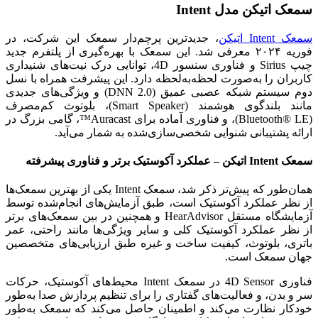
سمعک اتیکن مدل Intent
سمعک Intent اتیکن
، جدیدترین پرچم‌دار سمعک این شرکت، در
فوریه ۲۰۲۴ معرفی شد. این سمعک با بهره‌گیری از پلتفرم جدید
چیپ Sirius و فناوری سنسور 4D، توانایی درک نیت‌های شنیداری
کاربران را به‌صورت لحظه‌به‌لحظه دارد. این پیشرفت همراه با نسل
دوم سیستم شبکه عصبی عمیق (DNN 2.0) و ویژگی‌های جدیدی
مانند بلندگوی هوشمند (Smart Speaker)، بلوتوث کم‌مصرف
(Bluetooth® LE)، و فناوری آماده برای Auracast™، گامی بزرگ در
ارائه پشتیبانی شنوایی شخصی‌سازی‌شده به شمار می‌آید.
سمعک Intent اتیکن – عملکرد آکوستیک برتر و فناوری پیشرفته
همان‌طور که پیش‌تر ذکر شد، سمعک Intent یکی از بهترین سمعک‌ها
از نظر عملکرد آکوستیک است، طبق آزمایش‌های انجام‌شده توسط
آزمایشگاه مستقل HearAdvisor و همچنین در بین سمعک‌های برتر
از نظر عملکرد آکوستیک کلی و سایر ویژگی‌ها مانند راحتی، عمر
باتری، بلوتوث، کیفیت ساخت و غیره طبق ارزیابی‌های متخصصین
جهان سمعک است.
فناوری 4D Sensor در سمعک Intent محیط‌های آکوستیک، حرکات
سر و بدن، و فعالیت‌های گفتاری را برای تنظیم پردازش صدا به‌طور
خودکار نظارت می‌کند و اطمینان حاصل می‌کند که سمعک به‌طور