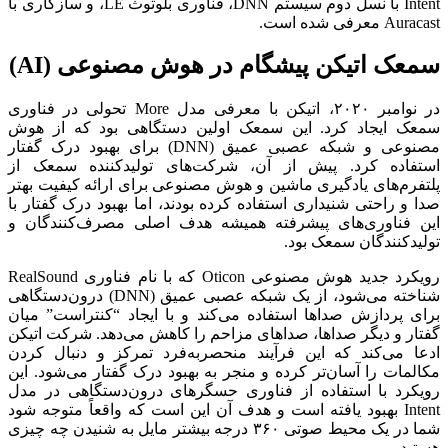
Intent با نسل دوم سیستم DNN، فناوری بلوتوث LE، و سازگاری با
Auracast معرفی شده است.
سمعک اتیکن پیشگام در هوش مصنوعی (AI)
در نوامبر ۲۰۲۰، اتیکن با معرفی مدل More تحولی در فناوری
سمعک ایجاد کرد. این سمعک اولین دستگاهی بود که از هوش
مصنوعی و شبکه عصبی عمیق (DNN) برای بهبود درک گفتار
استفاده کرد. پیش از آن، شرکت‌های تولیدکننده سمعک از
پلتفرم‌های یادگیری ماشین و هوش مصنوعی برای ارائه کیفیت بهتر
صدا و راحتی شنیداری استفاده کرده بودند، اما بهبود درک گفتار با
این فناوری‌های پیشرفته همیشه هدف اصلی مصرف‌کنندگان و
تولیدکنندگان سمعک بود.
رویکرد جدید هوش مصنوعی Oticon که با نام فناوری RealSound
شناخته می‌شود، از یک شبکه عصبی عمیق (DNN) درون‌دستگاهی
برای پردازش صداها استفاده می‌کند و با ایجاد “کنتراست” میان
گفتار و دیگر صداها، صداهای مزاحم را کاهش می‌دهد. شرکت اتیکن
ادعا می‌کند که این فرآیند منحصربه‌فرد تمرکز و دنبال کردن
مکالمات را آسان‌تر کرده و منجر به بهبود درک گفتار می‌شود. این
رویکرد با استفاده از فناوری حسگرهای درون‌دستگاهی در مدل
Intent بهبود یافته است و هدف آن این است که واقعاً متوجه شود
شما در یک محیط صوتی ۳۶۰ درجه بیشتر مایل به شنیدن چه چیزی
هستید.