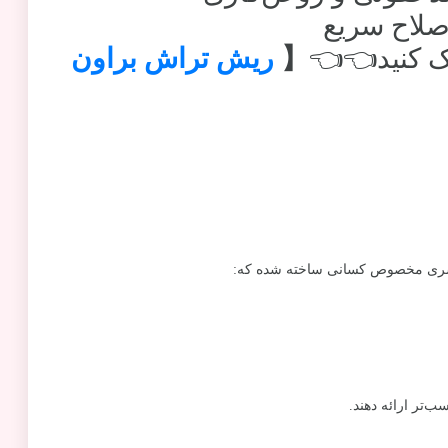
اصلاح سریع
ک کنید👈👈
【
ریش تراش براون
ین سری مخصوص کسانی ساخته شده که: