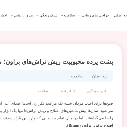
ه اصلی
جراحی های زیبایی
سلامت
سبک زندگی
مد و آرایشی
اخبار
پشت پرده محبوبیت ریش تراش‌های براون؛ مقایس
زیبا بمان
سلامت
امیر سوداگری
01 آذر 1404
سلامت
صبح‌ها برای اغلب مردان شبیه یک مراسم تکراری است؛ صدای آب، آینه
می‌شود. سال‌ها پیش ماشین‌های اصلاح و ریش تراش‌ها تنها یک ابزار
را جا می‌گذاشتند. اما در میان تمام برندهایی که وارد این بازار شدند، 
اصلاح برقی: براون (Braun)
.