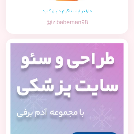
مارا در اینستاگرام دنبال کنید
@zibabeman98