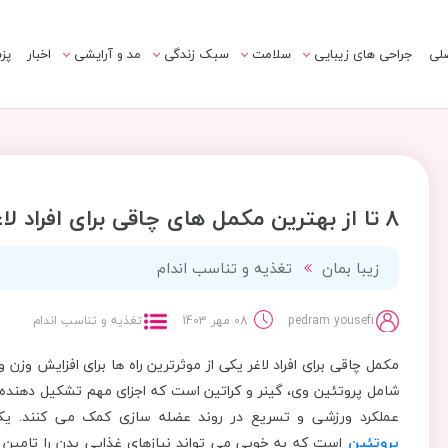
لی
جراحی های زیبایی
سلامت
سبک زندگی
مد و آرایشی
اخبار
پز
8 تا از بهترین مکمل های چاقی برای افراد لاغر
زیبا بمان
تغذیه و تناسب اندام
pedram yousefi
08 مهر 1403
تغذیه و تناسب اندام
مکمل چاقی برای افراد لاغر یکی از موثرترین راه‌ ها برای افزایش 
شامل پروتئین وی، گینر و کراتین است که اجزای مهم تشکیل دهنده آ
عملکرد ورزشی و تسریع در روند عضله ‌سازی کمک می ‌کنند. یکی
پروتئین
است که به ‌خوبی می ‌تواند نیازهای غذایی بدن را تامین 