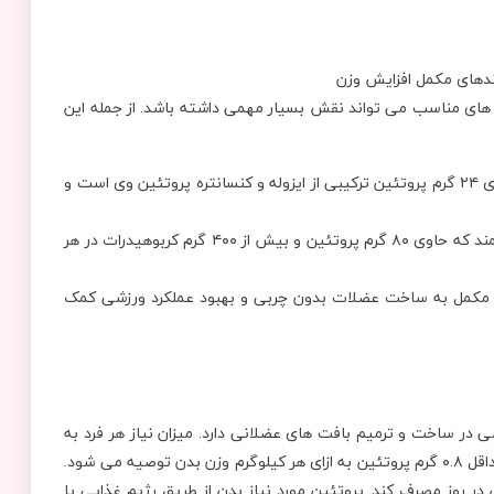
‌های مناسب می ‌تواند نقش بسیار مهمی داشته باشد. از جمله این
این مکمل حاوی ۲۴ گرم پروتئین ترکیبی از ایزوله و کنسانتره پروتئین وی است و
یک مکمل گینر قدرتمند که حاوی ۸۰ گرم پروتئین و بیش از ۴۰۰ گرم کربوهیدرات در هر
 هر وعده، این مکمل به ساخت عضلات بدون چربی و بهبود عملکرد ورزشی کمک
در ساخت و ترمیم بافت ‌های عضلانی دارد. میزان نیاز هر فرد به
پروتئین بستگی به وزن و سطح فعالیت بدنی او دارد. به ‌طور کلی، حداقل ۰.۸ گرم پروتئین به ازای هر کیلوگرم وزن بدن توصیه می‌ شود.
با وزن ۷۰ کیلوگرم باید حداقل ۵۶ گرم پروتئین در روز مصرف کند. پروتئین مورد نیاز بدن از طریق رژیم غذایی یا