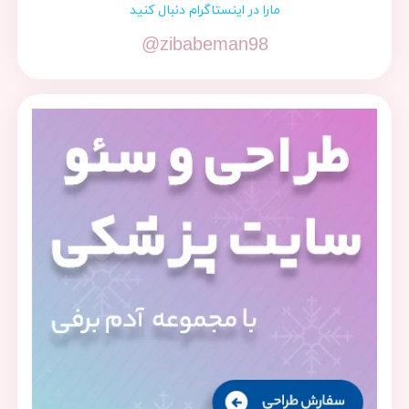
مارا در اینستاگرام دنبال کنید
@zibabeman98